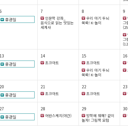
6
7
8
9
인문학 강좌_
우리 아기 두뇌
휴관일
음식으로 읽는 맛있는
쑥쑥! K-놀이
그
세계사
(2
그
(1
13
14
15
16
초크아트
초크아트
휴관일
우리 아기 두뇌
쑥쑥! K-놀이
20
21
22
23
초크아트
초크아트
휴관일
27
28
29
30
어반스케치(야간)
방학에 뭐해? 같이
휴관일
놀자! 그림책 모험