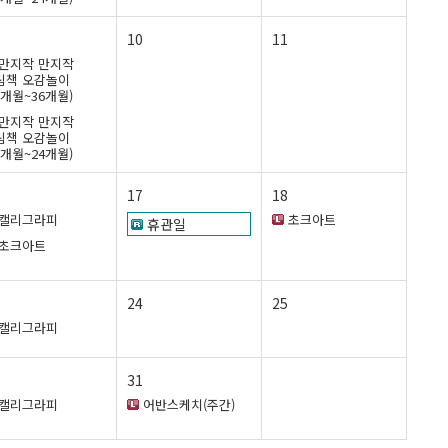
10
11
만지작 만지작
림책 오감놀이
5개월~36개월)
만지작 만지작
림책 오감놀이
2개월~24개월)
17
18
캘리그라피
초크아트
휴관일
초크아트
24
25
캘리그라피
31
캘리그라피
어반스케치(주간)