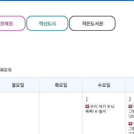
광혜원
혁신도시
작은도서관
문화강좌
월요일
화요일
수요일
1
2
우리 아기 두뇌
쑥쑥! K-놀이
그
(2
그
(1