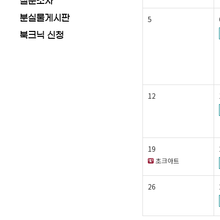
설문조사
분실물게시판
5
북크닉 신청
12
19
초크아트
26