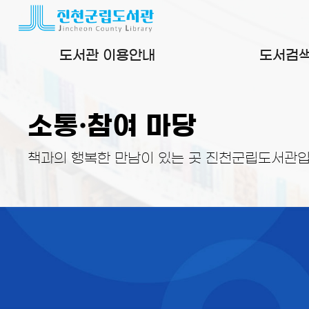
본문 바로가기
도서관 이용안내
도서검
소통·참여 마당
책과의 행복한 만남이 있는 곳 진천군립도서관입