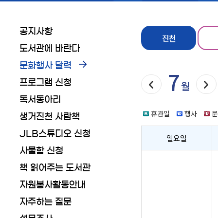
공지사항
진천
도서관에 바란다
문화행사 달력
7
프로그램 신청
다음달
월
독서동아리
휴관일
행사
생거진천 사람책
JLB스튜디오 신청
일요일
사물함 신청
책 읽어주는 도서관
자원봉사활동안내
자주하는 질문