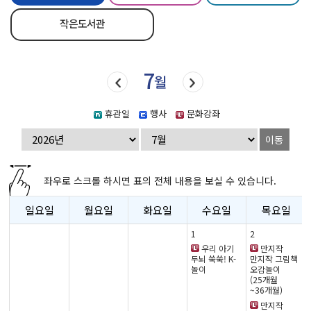
작은도서관
7
월
휴관일
행사
문화강좌
이동
좌우로 스크롤 하시면 표의 전체 내용을 보실 수 있습니다.
일요일
월요일
화요일
수요일
목요일
1
2
우리 아기
만지작
두뇌 쑥쑥! K-
만지작 그림책
놀이
오감놀이
(25개월
~36개월)
만지작