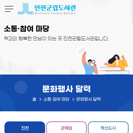
본문 바로가기
소통·참여 마당
책과의 행복한 만남이 있는 곳 진천군립도서관입니다.
문화행사 달력
홈
소통·참여 마당
문화행사 달력
진천
광혜원
혁신도시