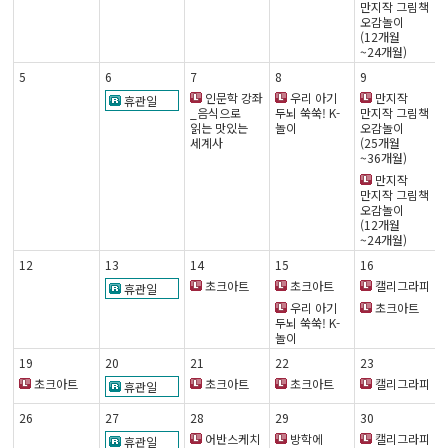
만지작 그림책
오감놀이
(12개월
~24개월)
5
6
7
8
9
인문학 강좌
우리 아기
만지작
휴관일
_음식으로
두뇌 쑥쑥! K-
만지작 그림책
읽는 맛있는
놀이
오감놀이
세계사
(25개월
~36개월)
만지작
만지작 그림책
오감놀이
(12개월
~24개월)
12
13
14
15
16
초크아트
초크아트
캘리그라피
휴관일
우리 아기
초크아트
두뇌 쑥쑥! K-
놀이
19
20
21
22
23
초크아트
초크아트
초크아트
캘리그라피
휴관일
26
27
28
29
30
어반스케치
방학에
캘리그라피
휴관일