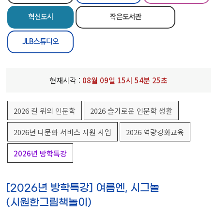
혁신도시
작은도서관
JLB스튜디오
현재시각 :
08
월
09
일
15
시
54
분
25
초
2026 길 위의 인문학
2026 슬기로운 인문학 생활
2026년 다문화 서비스 지원 사업
2026 역량강화교육
2026년 방학특강
[2026년 방학특강] 여름엔, 시그놀
(시원한그림책놀이)