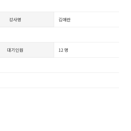
강사명
김애란
대기인원
12 명