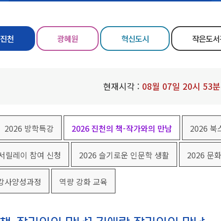
진천
광혜원
혁신도시
작은도서
현재시각 :
08
월
07
일
20
시
53
분
2026 방학특강
2026 진천의 책-작가와의 만남
2026 
독서릴레이 참여 신청
2026 슬기로운 인문학 생활
2026 문
 강사양성과정
역량 강화 교육