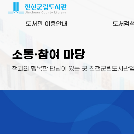
본문 바로가기
도서관 이용안내
도서검
소통·참여 마당
책과의 행복한 만남이 있는 곳 진천군립도서관입