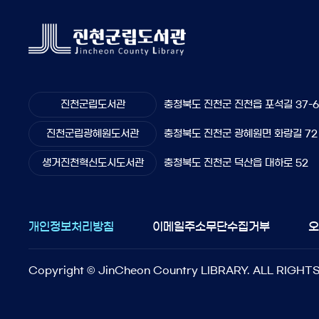
진천군립도서관
충청북도 진천군 진천읍 포석길 37-
진천군립광혜원도서관
충청북도 진천군 광혜원면 화랑길 72
생거진천혁신도시도서관
충청북도 진천군 덕산읍 대하로 52
개인정보처리방침
이메일주소무단수집거부
Copyright © JinCheon Country LIBRARY. ALL RIGHT