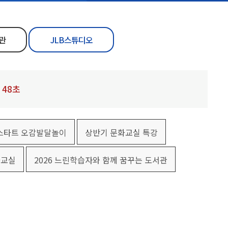
관
JLB스튜디오
49
초
북스타트 오감발달놀이
상반기 문화교실 특강
화교실
2026 느린학습자와 함께 꿈꾸는 도서관