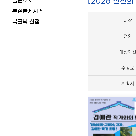
[2026 진천
설문조사
분실물게시판
대상
북크닉 신청
정원
대상인
수강료
계획서