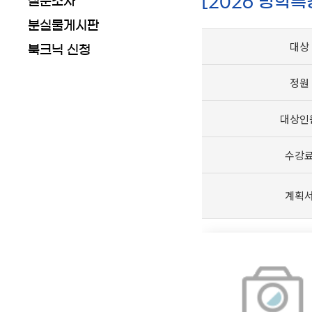
[2026 방학
설문조사
분실물게시판
대상
북크닉 신청
정원
대상인
수강
계획