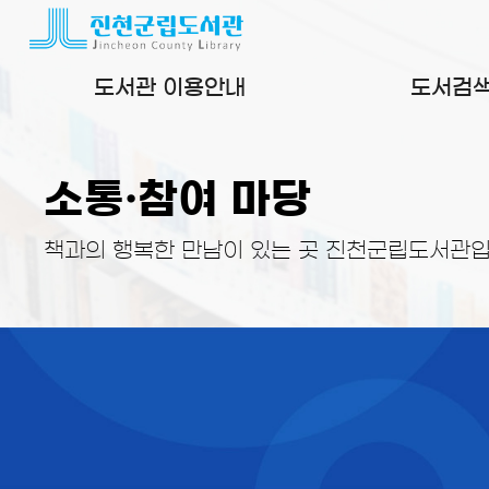
본문 바로가기
도서관 이용안내
도서검
소통·참여 마당
책과의 행복한 만남이 있는 곳 진천군립도서관입