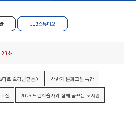
관
JLB스튜디오
24
초
북스타트 오감발달놀이
상반기 문화교실 특강
화교실
2026 느린학습자와 함께 꿈꾸는 도서관