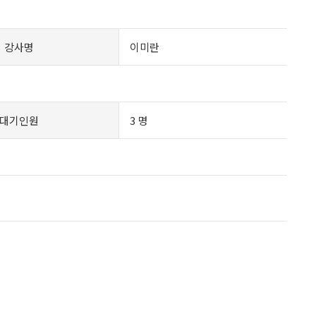
강사명
이미란
대기인원
3 명