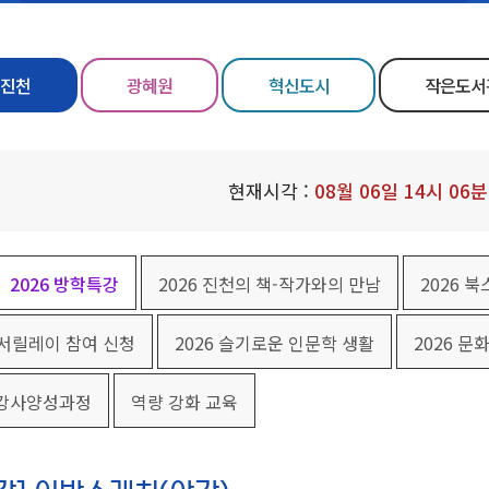
진천
광혜원
혁신도시
작은도서
현재시각 :
08
월
06
일
14
시
06
분
2026 방학특강
2026 진천의 책-작가와의 만남
2026 
독서릴레이 참여 신청
2026 슬기로운 인문학 생활
2026 문
 강사양성과정
역량 강화 교육