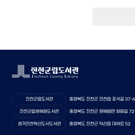
진천군립도서관
충청북도 진천군 진천읍 포석길 37-
진천군립광혜원도서관
충청북도 진천군 광혜원면 화랑길 72
생거진천혁신도시도서관
충청북도 진천군 덕산읍 대하로 52