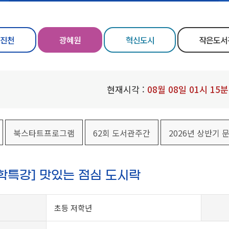
진천
광혜원
혁신도시
작은도서
현재시각 :
08
월
08
일
01
시
15
분
북스타트프로그램
62회 도서관주간
2026년 상반기 
방학특강] 맛있는 점심 도시락
초등 저학년