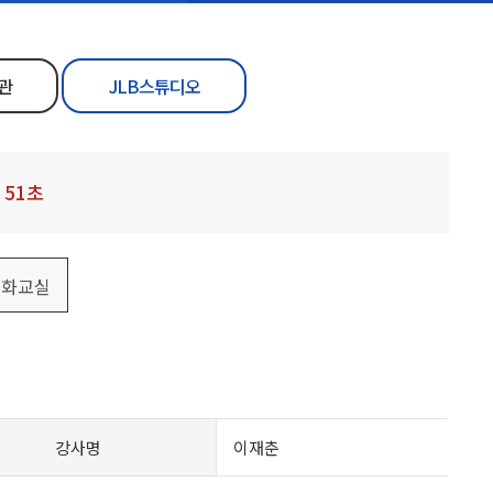
관
JLB스튜디오
52
초
문화교실
강사명
이재춘