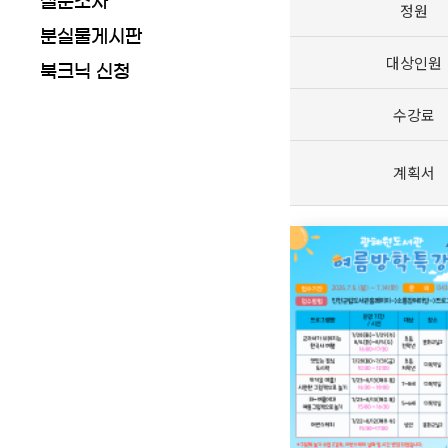
설문조사
정원
분실물게시판
대상인원
북크닉 신청
수강료
계획서