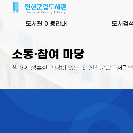
본문 바로가기
도서관 이용안내
도서검
소통·참여 마당
책과의 행복한 만남이 있는 곳 진천군립도서관입