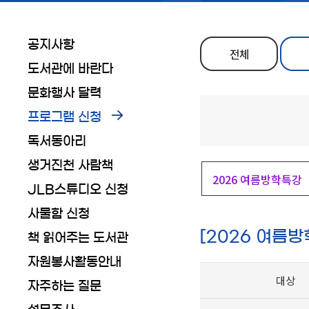
공지사항
전체
도서관에 바란다
문화행사 달력
프로그램 신청
독서동아리
생거진천 사람책
2026 여름방학특강
JLB스튜디오 신청
사물함 신청
[2026 여름
책 읽어주는 도서관
자원봉사활동안내
대상
자주하는 질문