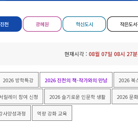
진천
광혜원
혁신도시
작은도서
현재시각 :
08
월
07
일
08
시
27
분
2026 방학특강
2026 진천의 책-작가와의 만남
2026 
독서릴레이 참여 신청
2026 슬기로운 인문학 생활
2026 문
 강사양성과정
역량 강화 교육