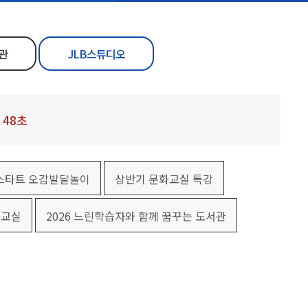
관
JLB스튜디오
48
초
북스타트 오감발달놀이
상반기 문화교실 특강
화교실
2026 느린학습자와 함께 꿈꾸는 도서관