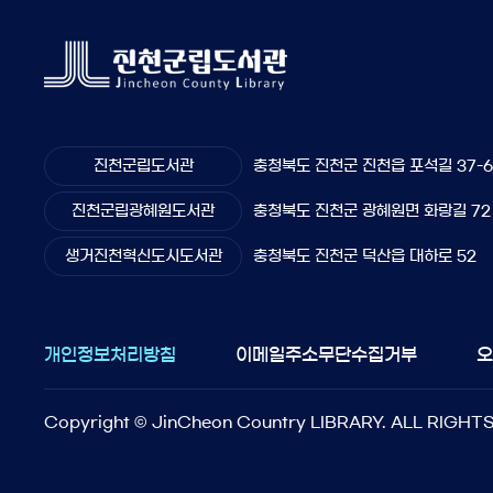
진천군립도서관
충청북도 진천군 진천읍 포석길 37-
진천군립광혜원도서관
충청북도 진천군 광혜원면 화랑길 72
생거진천혁신도시도서관
충청북도 진천군 덕산읍 대하로 52
개인정보처리방침
이메일주소무단수집거부
Copyright © JinCheon Country LIBRARY. ALL RIGHT