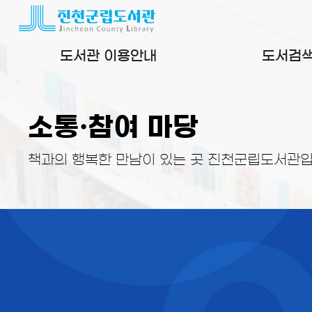
본문 바로가기
도서관 이용안내
도서검
소통·참여 마당
책과의 행복한 만남이 있는 곳 진천군립도서관입