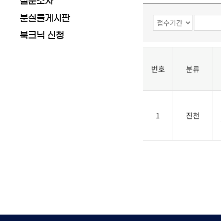
설문조사
분실물게시판
북크닉 신청
번호
분류
1
진천