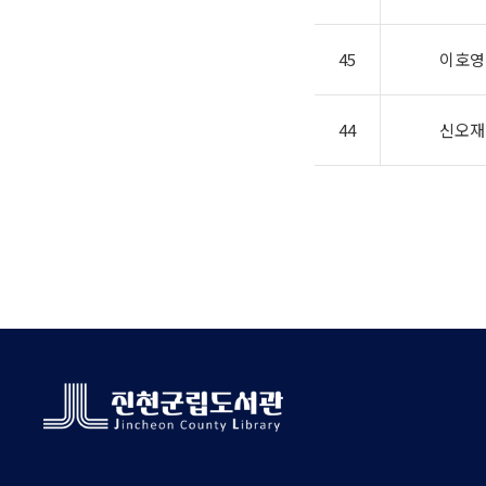
45
이호영
44
신오재