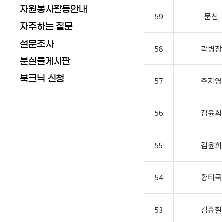
자원봉사활동안내
59
문신
자주하는 질문
설문조사
58
곽병창
분실물게시판
북크닉 신청
57
주지영
56
김윤희
55
김윤희
54
황티쿡
53
김종칠