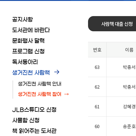
공지사항
사람책 대출 신청
도서관에 바란다
문화행사 달력
번호
이름
프로그램 신청
독서동아리
63
박충서
생거진천 사람책
생거진천 사람책 안내
62
박충서
생거진천 사람책 참여
61
강혜경
JLB스튜디오 신청
사물함 신청
60
송준호
책 읽어주는 도서관