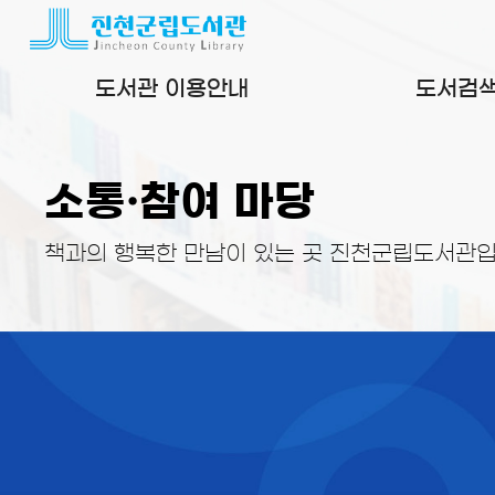
본문 바로가기
도서관 이용안내
도서검
소통·참여 마당
책과의 행복한 만남이 있는 곳 진천군립도서관입