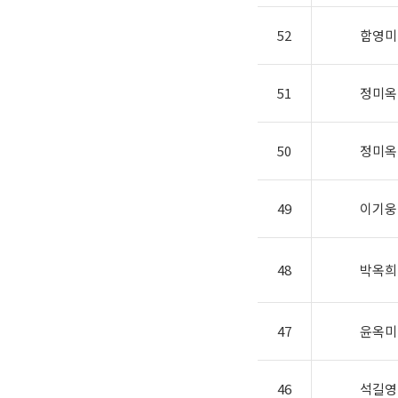
52
함영미
51
정미옥
50
정미옥
49
이기웅
48
박옥희
47
윤옥미
46
석길영