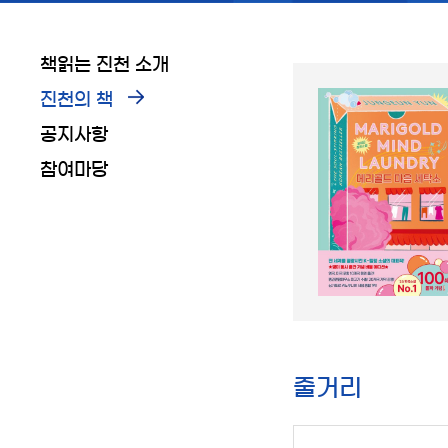
책읽는 진천 소개
진천의 책
공지사항
참여마당
줄거리