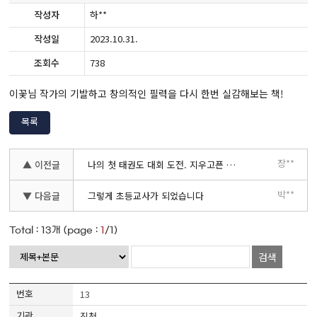
작성자
하**
작성일
2023.10.31.
조회수
738
이꽃님 작가의 기발하고 창의적인 필력을 다시 한번 실감해보는 책!
목록
장**
▲ 이전글
나의 첫 태권도 대회 도전. 지우고픈 기억일까? 아님 성장의 기록일까?
박**
▼ 다음글
그렇게 초등교사가 되었습니다
Total :
13
개 (page :
1
/1)
검색
13
진천