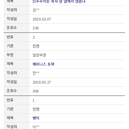
민주주의는 회사 문 앞에서 멈춘다
김**
2019.02.07
326
2
진천
일반부문
해피니스 트랙
전**
2018.03.27
306
1
진천
뺑덕
이**