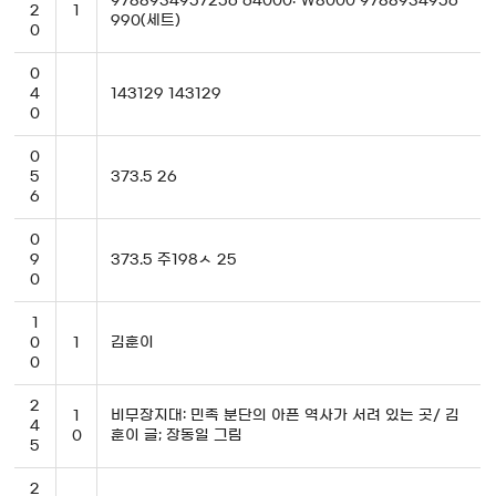
9788934957256 64000: \8000 9788934956
2
1
990(세트)
0
0
4
143129 143129
0
0
5
373.5 26
6
0
9
373.5 주198ㅅ 25
0
1
0
1
김훈이
0
2
1
비무장지대: 민족 분단의 아픈 역사가 서려 있는 곳/ 김
4
0
훈이 글; 장동일 그림
5
2