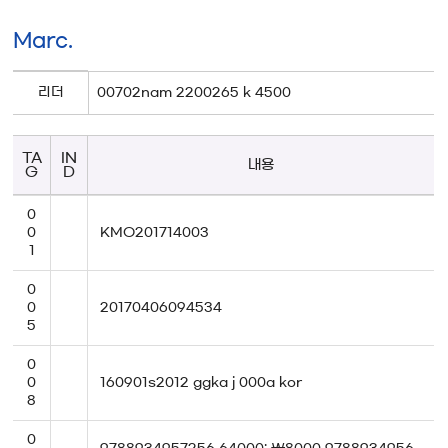
Marc.
리더
00702nam 2200265 k 4500
TA
IN
내용
G
D
0
0
KMO201714003
1
0
0
20170406094534
5
0
0
160901s2012 ggka j 000a kor
8
0