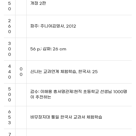
5
개정 2판
0
2
6
파주: 주니어김영사, 2012
0
3
0
56 p.: 삽화; 26 cm
0
4
0
4
신나는 교과연계 체험학습, 한국사; 25
0
0
5
감수: 이해용 총서명관제:현직 초등학교 선생님 1000명
0
이 추천하는
0
6
5
비무장지대 통일 한국사 교과서 체험학습
3
7