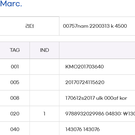
Marc.
리더
00757nam 2200313 k 4500
TAG
IND
001
KMO201703640
005
20170724115620
008
170612s2017 ulk 000af kor
020
1
9788932029986 04830: \13
040
143076 143076