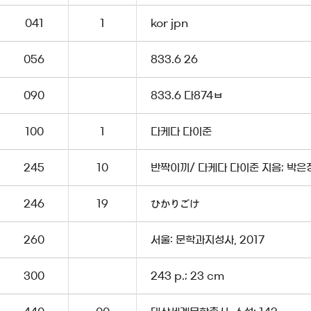
041
1
kor jpn
056
833.6 26
090
833.6 다874ㅂ
100
1
다케다 다이준
245
10
반짝이끼/ 다케다 다이준 지음; 박은
246
19
ひかりごけ
260
서울: 문학과지성사, 2017
300
243 p.; 23 cm