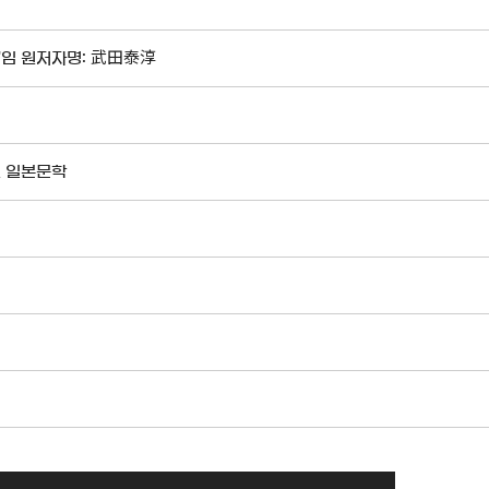
'임 원저자명: 武田泰淳
 일본문학