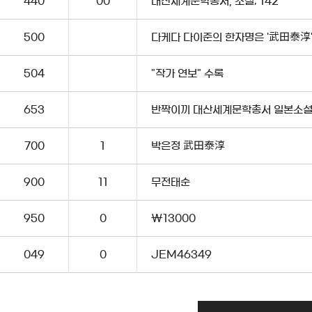
440
00
대산세계문학총서, 소설; 142
500
다케다 다이준의 한자명은 '武田泰淳
504
"작가 연보" 수록
653
반짝이끼 대산세계문학총서 일본소설
700
1
박은정 武田泰淳
900
11
무전태순
950
0
\13000
049
0
JEM46349