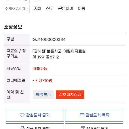
자율
친구
곧은아이
아동
주제어/키워드
소장정보
GJM000000384
[광혜원]보존서고_어린이자료실
아 199-곧67-2
대출가능
- / 예약0명
예약불가
상호대차신청
관심도서 담기
관심도서 목록
청구기호 출력
MARC 보기