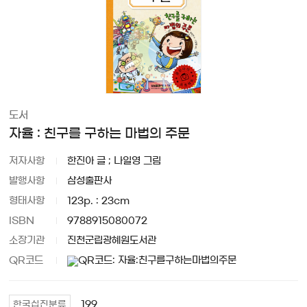
도서
자율 : 친구를 구하는 마법의 주문
저자사항
한진아 글 ; 나일영 그림
발행사항
삼성출판사
형태사항
123p. : 23cm
ISBN
9788915080072
소장기관
진천군립광혜원도서관
QR코드
199
한국십진분류