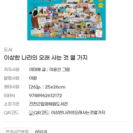
도서
이상한 나라의 오래 사는 것 열 가지
저자사항
이미애 글 ; 이윤선 그림
발행사항
아람
형태사항
[26]p. : 25x26cm
ISBN
9788962612172
소장기관
진천군립광혜원도서관
QR코드
650.8
한국십진분류