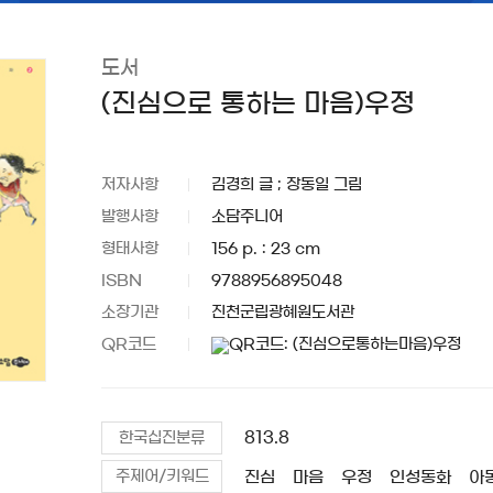
도서
(진심으로 통하는 마음)우정
저자사항
김경희 글 ; 장동일 그림
발행사항
소담주니어
형태사항
156 p. : 23 cm
ISBN
9788956895048
소장기관
진천군립광혜원도서관
QR코드
813.8
한국십진분류
진심
마음
우정
인성동화
아
주제어/키워드