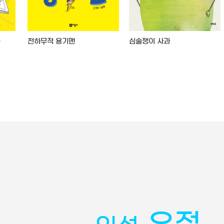
습
천하무적 용기맨
심술쟁이 사과
우정