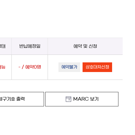
상태
반납예정일
예약 및 신청
가능
- / 예약0명
예약불가
상호대차신청
청구기호 출력
MARC 보기