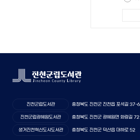
진천군립도서관
충청북도 진천군 진천읍 포석길 37-
진천군립광혜원도서관
충청북도 진천군 광혜원면 화랑길 72
생거진천혁신도시도서관
충청북도 진천군 덕산읍 대하로 52