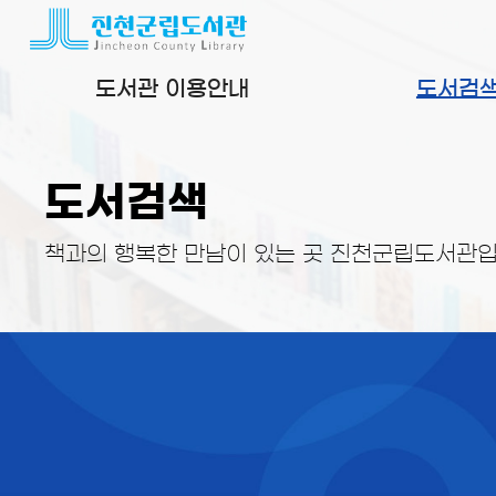
본문 바로가기
도서관 이용안내
도서검
도서검색
책과의 행복한 만남이 있는 곳 진천군립도서관입