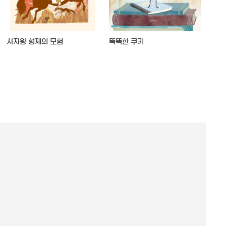
사자왕 형제의 모험
똑똑한 쿠키
착한