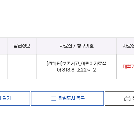
낱권정보
자료실 / 청구기호
자료
[광혜원]보존서고_어린이자료실
대출
아 813.8-소22ㅇ-2
 담기
관심도서 목록