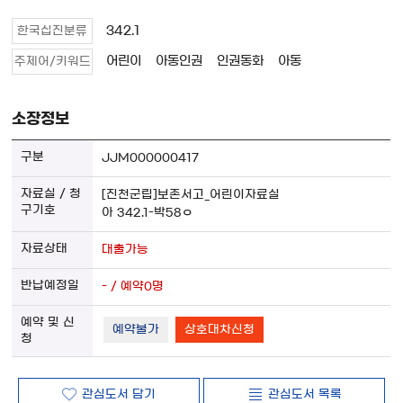
342.1
한국십진분류
어린이
아동인권
인권동화
아동
주제어/키워드
소장정보
JJM000000417
[진천군립]보존서고_어린이자료실
아 342.1-박58ㅇ
대출가능
- / 예약0명
예약불가
상호대차신청
관심도서 담기
관심도서 목록