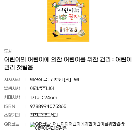
도서
어린이의 어린이에 의한 어린이를 위한 권리 : 어린이
권리 첫걸음
저자사항
박신식 글 ; 김보영 [외]그림
발행사항
아리샘주니어
형태사항
171p. : 24cm
ISBN
9788994075365
소장기관
진천군립도서관
QR코드