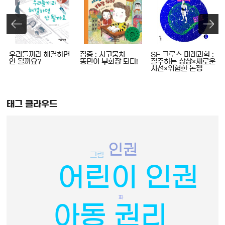
우리들끼리 해결하면
집중 : 사고뭉치
SF 크로스 미래과학 :
안 될까요?
똥민이 부회장 되다!
질주하는 상상×새로운
시선×위험한 논쟁
태그 클라우드
인권
그림
어린이 인권
화
아동 권리