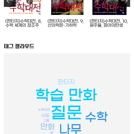
,
(판타지)수학대전. 8,
(판타지)수학대전. 9,
(판타지)수학대전. 10,
수학 세계의 창조주
신의학문-기하학
원주율, 파이의탄생
태그 클라우드
판타지
학습 만화
질문
수학대전
수학
아동
그림
만화
나무
화