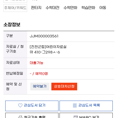
판타지
수학대전
수학만화
학습만화
아동
주제어/키워드
소장정보
JJM000003561
[진천군립]어린이자료실
아 410-그298ㅅ-6
대출가능
- / 예약0명
예약불가
상호대차신청
관심도서 담기
관심도서 목록
청구기호 출력
MARC 보기