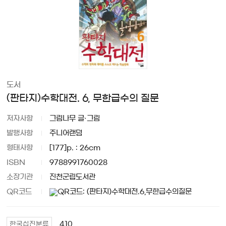
도서
(판타지)수학대전. 6, 무한급수의 질문
저자사항
그림나무 글·그림
발행사항
주니어랜덤
형태사항
[177]p. : 26cm
ISBN
9788991760028
소장기관
진천군립도서관
QR코드
410
한국십진분류