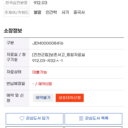
912.03
한국십진분류
불멸
인간학
사기
중국사
주제어/키워드
소장정보
JEM000008416
[진천군립]보존서고_종합자료실
912.03-사32ㅅ-1
대출가능
- / 예약0명
예약불가
상호대차신청
관심도서 담기
관심도서 목록