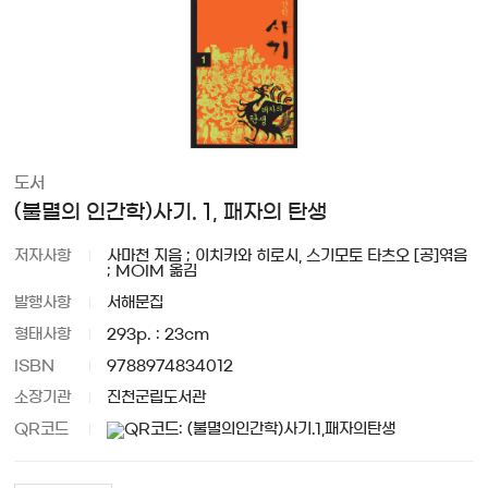
도서
(불멸의 인간학)사기. 1, 패자의 탄생
저자사항
사마천 지음 ; 이치카와 히로시, 스기모토 타츠오 [공]엮음
; MOIM 옮김
발행사항
서해문집
형태사항
293p. : 23cm
ISBN
9788974834012
소장기관
진천군립도서관
QR코드