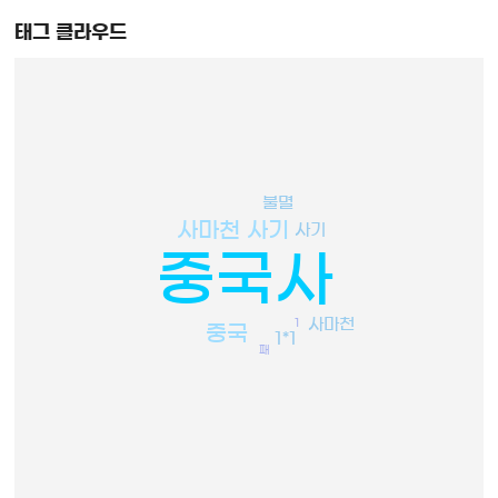
태그 클라우드
불멸
사마천 사기
사기
중국사
사마천
1
중국
1*1
패