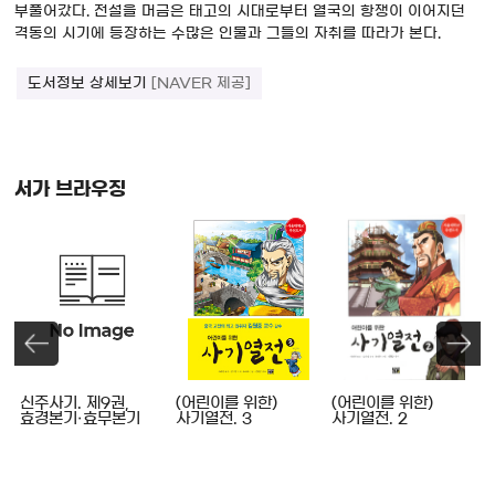
부풀어갔다. 전설을 머금은 태고의 시대로부터 열국의 항쟁이 이어지던
격동의 시기에 등장하는 수많은 인물과 그들의 자취를 따라가 본다.
도서정보 상세보기
[NAVER 제공]
서가 브라우징
,
신주사기. 제9권,
(어린이를 위한)
(어린이를 위한)
효경본기·효무본기
사기열전. 3
사기열전. 2