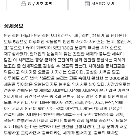
청구기호 출력
MARC 보기
상세정보
인간적인 너무나 인간적인 !시대 순으로 재구성한, 21세기 를 만나본다
모두 5권으로 이루어진 ≪불멸의 인간학 사기≫ 시리즈는 ‘본기, 열전, 서,
표’ 등으로 나뉘어 기록되어 있던 130권 분량의 역사를 시대 순으로
재구성하였다. 현대인의 눈높이에 맞는 친절한 해제와 풍부한 해석이
담긴 이 시리즈는 동양 문화의 근간이자 삶과 인간을 통찰하는 지혜의
보고인 를 입체적으로 감상할 수 있도록 돕는다. 사마천은 동서고금을
막론하고 역사가중 으뜸을 차지하는 인물이다. 궁형의 치욕을 딛고
하루에도 스무 번씩 식은땀을 흘리는 고통 속에서 완성한 는 2000년의
세월을 뛰어넘은 오늘날까지도 불후의 역사서로 남아있다. 시간상으로는
전설로 전해오던 옛 제왕의 시대부터 시작해 사마천이 살고 있던 기원전
2세기까지, 공간적으로는 중국과 한반도, 흉노 같은 주변의 이민족까지
두루 포함한다. 또한 내용면에서도 정치, 경제, 천문, 지리, 음악, 역에
이르기까지 인간이 행한 모든 것을 아우른다. 제1권 『패자의 탄생』은
전설의 제왕 시대부터 최초의 봉건제후국 주나라의 흥망성쇠를 거쳐,
격동의 춘추전국시대까지 살핀다. 황하와 정강 유역을 중심으로 남북은
각기 대립되는 다른 문화와 다른 인간을 탄생시켰다. 그 두 문화가 서로
투쟁하고 교류하면서 중국이라는 세계가 펼쳐지고, 중국의 역사도