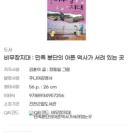
도서
비무장지대 : 민족 분단의 아픈 역사가 서려 있는 곳
저자사항
김훈이 글 ; 장동일 그림
발행사항
주니어김영사
형태사항
56 p. : 26 cm
ISBN
9788934957256
소장기관
진천군립도서관
QR코드