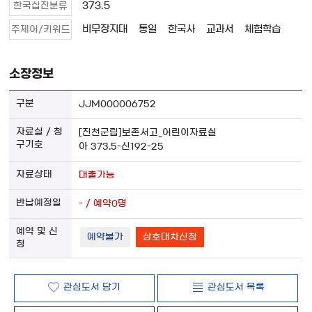
373.5
한국십진분류
비무장지대
통일
한국사
교과서
체험학습
주제어/키워드
소장정보
JJM000006752
[진천군립]보존서고_어린이자료실
아 373.5-신192-25
대출가능
- / 예약0명
예약불가
상호대차신청
관심도서 담기
관심도서 목록