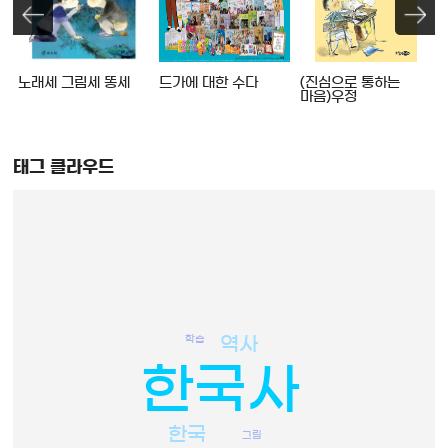
노래세 그림세 똥세
드가에 대한 수다
(진심으로 통하는
마음)우정
태그 클라우드
학습
역사
한국사
한국
그림