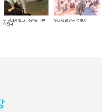
부 낭자가 떴다 : 조선을 구한
두더지 딸 신랑감 찾기
어린
여전사
이야
강