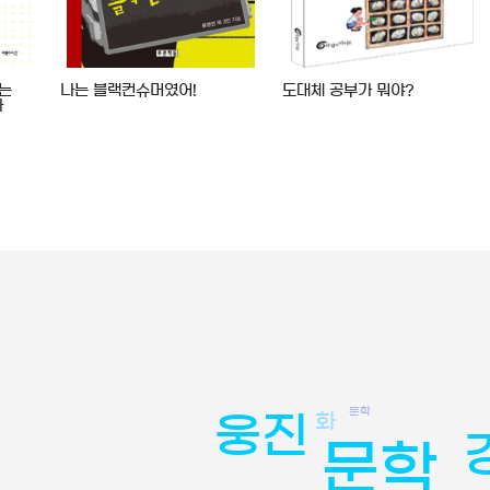
하는
나는 블랙컨슈머였어!
도대체 공부가 뭐야?
다
문학
화
웅진
문학