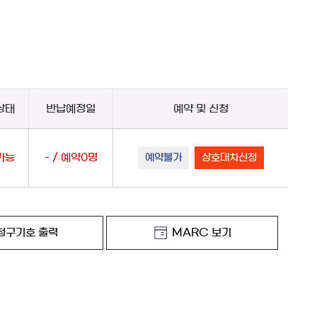
상태
반납예정일
예약 및 신청
가능
- / 예약0명
예약불가
상호대차신청
청구기호 출력
MARC 보기