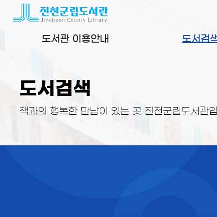
본문 바로가기
도서관 이용안내
도서검
도서검색
책과의 행복한 만남이 있는 곳 진천군립도서관입