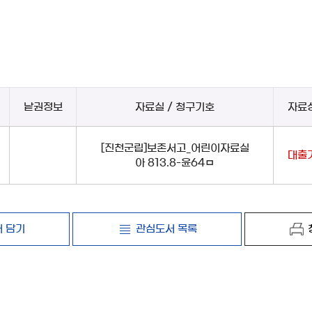
낱권정보
자료실 / 청구기호
자료
[진천군립]보존서고_어린이자료실
대출
아 813.8-윤64ㅁ
 담기
관심도서 목록