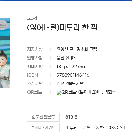
도서
(잃어버린)미투리 한 짝
저자사항
윤영선 글 ; 강소희 그림
발행사항
웅진주니어
형태사항
181 p. : 22 cm
ISBN
9788901146416
소장기관
진천군립도서관
QR코드
813.8
한국십진분류
미투리
한짝
동화
아동문학
주제어/키워드