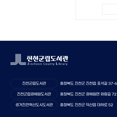
진천군립도서관
충청북도 진천군 진천읍 포석길 37-
진천군립광혜원도서관
충청북도 진천군 광혜원면 화랑길 72
생거진천혁신도시도서관
충청북도 진천군 덕산읍 대하로 52