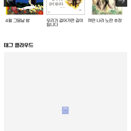
4월 그믐날 밤
우리가 걸어가면 길이
까만 나라 노란 추장
됩니다
태그 클라우드
물