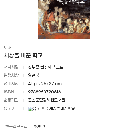
도서
세상을 바꾼 학교
저자사항
강무홍 글 ; 허구 그림
발행사항
양철북
형태사항
41 p. : 25x27 cm
ISBN
9788963720616
소장기관
진천군립광혜원도서관
QR코드
998.3
한국십진분류