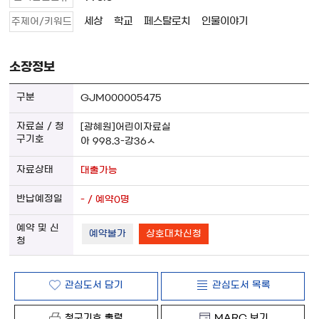
세상
학교
페스탈로치
인물이야기
주제어/키워드
소장정보
GJM000005475
[광혜원]어린이자료실
아 998.3-강36ㅅ
대출가능
- / 예약0명
예약불가
상호대차신청
관심도서 담기
관심도서 목록
청구기호 출력
MARC 보기