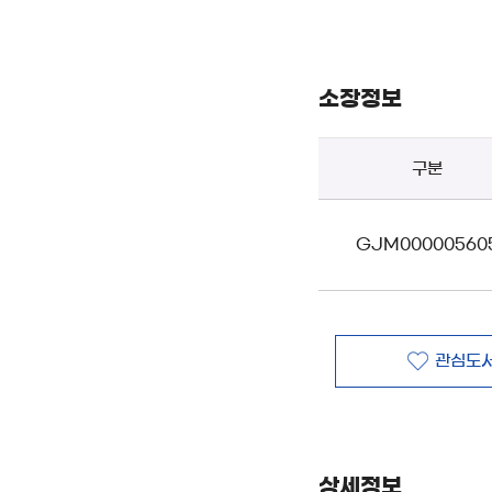
소장정보
구분
GJM00000560
관심도서
상세정보