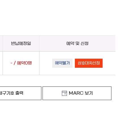
반납예정일
예약 및 신청
- / 예약0명
예약불가
상호대차신청
청구기호 출력
MARC 보기