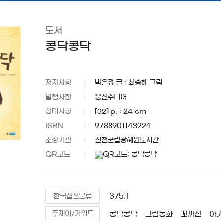
도서
콩닥콩닥
저자사항
박은정 글 ; 최승혜 그림
발행사항
웅진주니어
형태사항
[32] p. : 24 cm
ISBN
9788901143224
소장기관
진천군립광혜원도서관
QR코드
375.1
한국십진분류
콩닥콩닥
그림동화
꼬까신
아
주제어/키워드