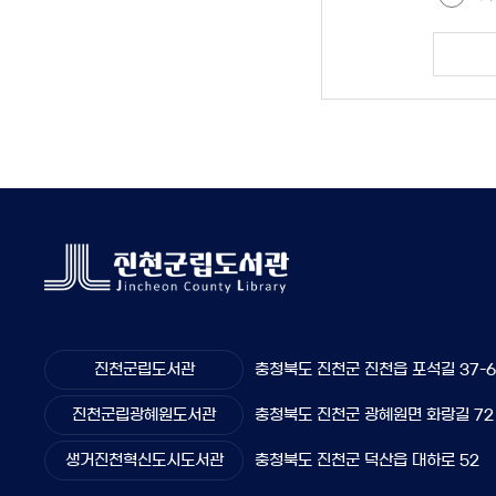
진천군립도서관
충청북도 진천군 진천읍 포석길 37-
진천군립광혜원도서관
충청북도 진천군 광혜원면 화랑길 72
생거진천혁신도시도서관
충청북도 진천군 덕산읍 대하로 52