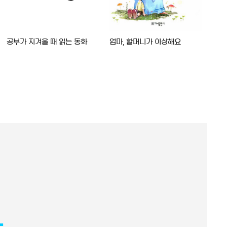
공부가 지겨울 때 읽는 동화
엄마, 할머니가 이상해요
예뻐
화