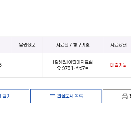
낱권정보
자료실 / 청구기호
자료상태
[광혜원]어린이자료실
5
대출가능
유 375.1-박67ㅋ
 담기
관심도서 목록