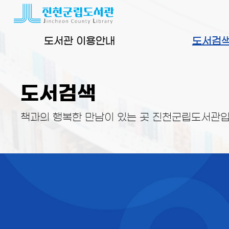
본문 바로가기
도서관 이용안내
도서검
도서검색
책과의 행복한 만남이 있는 곳 진천군립도서관입