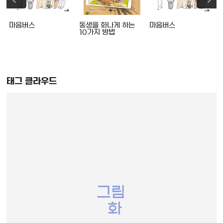
!
마음버스
동생을 화나게 하는
마음버스
10가지 방법
태그 클라우드
그림
화