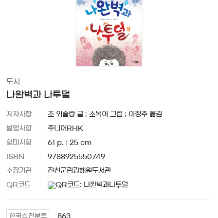
도서
나완벽과 나투덜
저자사항
조 외슬랑 글 ; 소복이 그림 ; 이정주 옮김
발행사항
주니어RHK
형태사항
61 p. : 25 cm
ISBN
9788925550749
소장기관
진천군립광혜원도서관
QR코드
863
한국십진분류