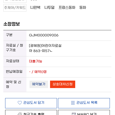
나완벽
나투덜
프랑스동화
동화
주제어/키워드
소장정보
GJM000009006
[광혜원]어린이자료실
아 863-외57ㄴ
대출가능
- / 예약0명
예약불가
상호대차신청
관심도서 담기
관심도서 목록
청구기호 출력
MARC 보기