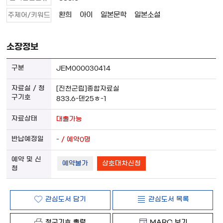
환희
아이
일본문학
일본소설
주제어/키워드
소장정보
JEM000030414
[진천군립]종합자료실
833.6-덴25ㅎ-1
대출가능
- / 예약0명
예약불가
상호대차신청
관심도서 담기
관심도서 목록
청구기호 출력
MARC 보기