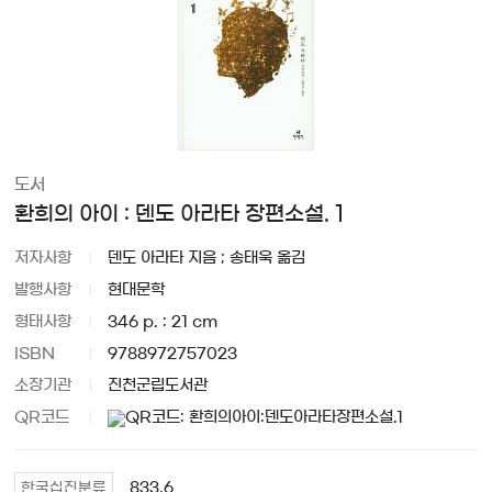
도서
환희의 아이 : 덴도 아라타 장편소설. 1
저자사항
덴도 아라타 지음 ; 송태욱 옮김
발행사항
현대문학
형태사항
346 p. : 21 cm
ISBN
9788972757023
소장기관
진천군립도서관
QR코드
833.6
한국십진분류