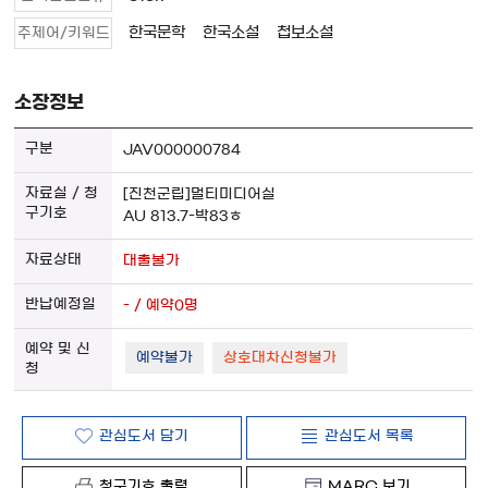
한국문학
한국소설
첩보소설
주제어/키워드
소장정보
JAV000000784
[진천군립]멀티미디어실
AU 813.7-박83ㅎ
대출불가
- / 예약0명
예약불가
상호대차신청불가
관심도서 담기
관심도서 목록
청구기호 출력
MARC 보기