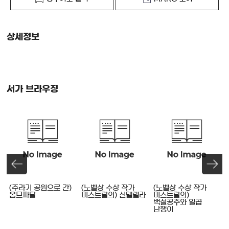
상세정보
서가 브라우징
(주라기 공원으로 간)
(노벨상 수상 작가
(노벨상 수상 작가
옴므파탈
미스트랄의) 신델렐라
미스트랄의)
백설공주와 일곱
난쟁이