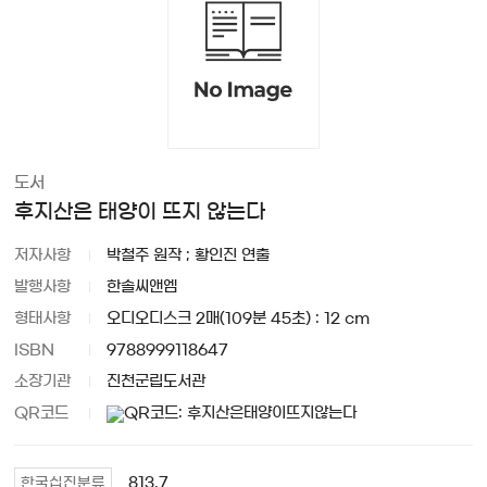
도서
후지산은 태양이 뜨지 않는다
저자사항
박철주 원작 ; 황인진 연출
발행사항
한솔씨앤엠
형태사항
오디오디스크 2매(109분 45초) : 12 cm
ISBN
9788999118647
소장기관
진천군립도서관
QR코드
813.7
한국십진분류