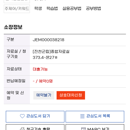
학생
학습법
실용공부법
공부방법
주제어/키워드
소장정보
JEM000038218
[진천군립]종합자료실
373.4-샌27ㅎ
대출가능
- / 예약0명
예약불가
상호대차신청
관심도서 담기
관심도서 목록
청구기호 출력
MARC 보기