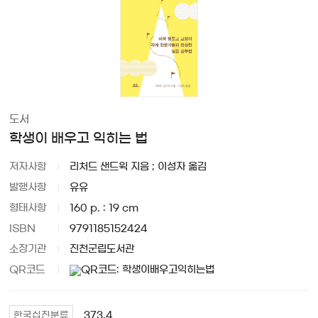
도서
학생이 배우고 익히는 법
저자사항
리처드 샌드윅 지음 ; 이성자 옮김
발행사항
유유
형태사항
160 p. : 19 cm
ISBN
9791185152424
소장기관
진천군립도서관
QR코드
373.4
한국십진분류