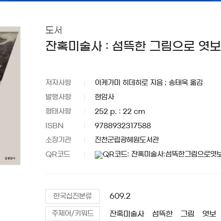
도서
잔혹미술사 : 섬뜩한 그림으로 엿
저자사항
이케가미 히데히로 지음 ; 송태욱 옮김
발행사항
현암사
형태사항
252 p. : 22 cm
ISBN
9788932317588
소장기관
진천군립광혜원도서관
QR코드
609.2
한국십진분류
잔혹미술사
섬뜩한
그림
엿보
주제어/키워드