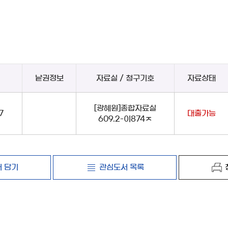
낱권정보
자료실 / 청구기호
자료상태
[광혜원]종합자료실
7
대출가능
609.2-이874ㅈ
 담기
관심도서 목록