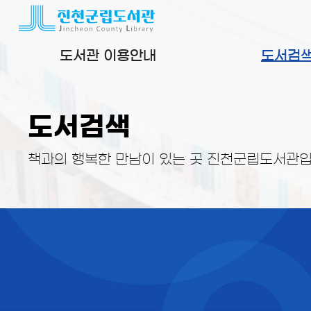
본문 바로가기
도서관 이용안내
도서검
도서검색
책과의 행복한 만남이 있는 곳 진천군립도서관입