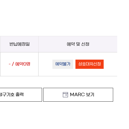
반납예정일
예약 및 신청
- / 예약0명
예약불가
상호대차신청
청구기호 출력
MARC 보기