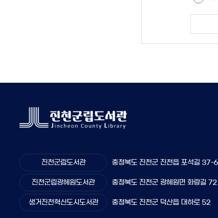
진천군립도서관
충청북도 진천군 진천읍 포석길 37-
진천군립광혜원도서관
충청북도 진천군 광혜원면 화랑길 72
생거진천혁신도시도서관
충청북도 진천군 덕산읍 대하로 52