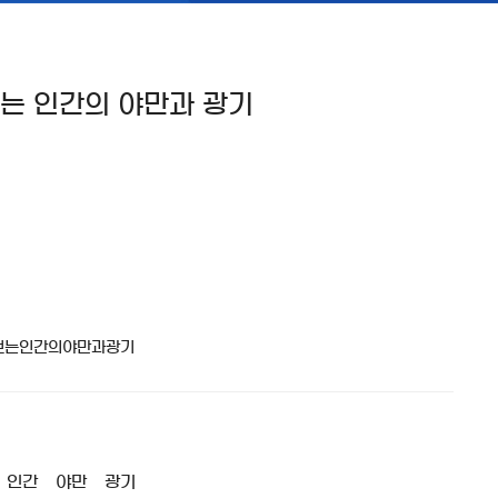
보는 인간의 야만과 광기
인간
야만
광기