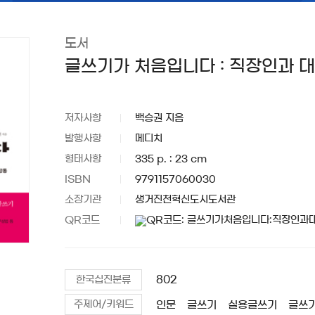
도서
글쓰기가 처음입니다 : 직장인과 
저자사항
백승권 지음
발행사항
메디치
형태사항
335 p. : 23 cm
ISBN
9791157060030
소장기관
생거진천혁신도시도서관
QR코드
802
한국십진분류
인문
글쓰기
실용글쓰기
글쓰
주제어/키워드