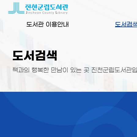
본문 바로가기
도서관 이용안내
도서검
도서검색
책과의 행복한 만남이 있는 곳 진천군립도서관입