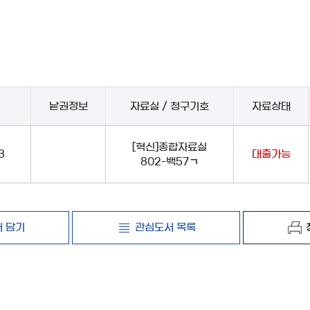
낱권정보
자료실 / 청구기호
자료상태
[혁신]종합자료실
3
대출가능
802-백57ㄱ
 담기
관심도서 목록