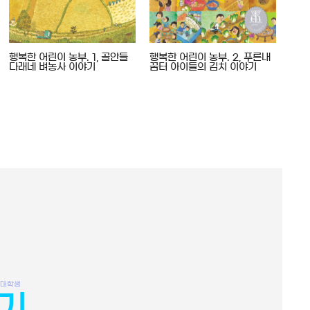
행복한 어린이 농부. 1, 골안들
행복한 어린이 농부. 2, 푸른내
행복
다래네 벼농사 이야기
꿈터 아이들의 김치 이야기
수돌
대학생
기