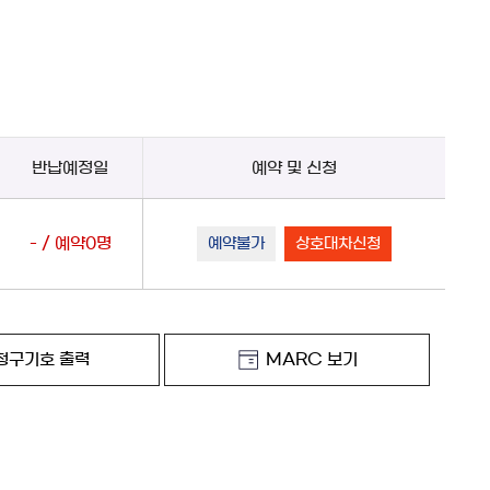
반납예정일
예약 및 신청
- / 예약0명
예약불가
상호대차신청
청구기호 출력
MARC 보기