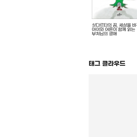
. 5, 느티뫼
엄마, 나 똥 마려워
싯다르타의 꿈, 세상을 바
야기
아이와 어른이 함께 읽는
부처님의 생애
태그 클라우드