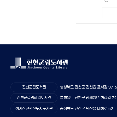
진천군립도서관
충청북도 진천군 진천읍 포석길 37-
진천군립광혜원도서관
충청북도 진천군 광혜원면 화랑길 72
생거진천혁신도시도서관
충청북도 진천군 덕산읍 대하로 52