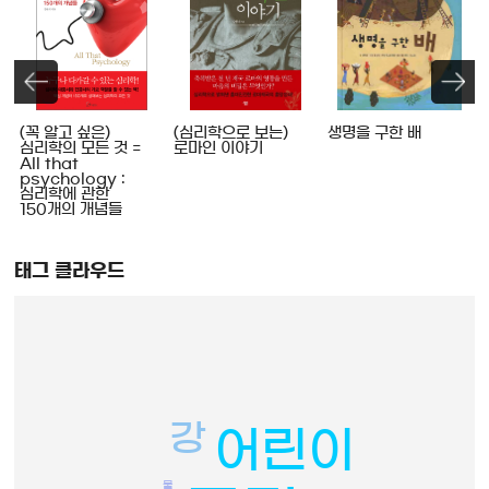
(꼭 알고 싶은)
(심리학으로 보는)
생명을 구한 배
심리학의 모든 것 =
로마인 이야기
All that
psychology :
심리학에 관한
150개의 개념들
태그 클라우드
강
어린이
물