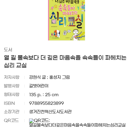
도서
열 길 물속보다 더 깊은 마음속을 속속들이 파헤치는
심리 교실
저자사항
강현식 글 ; 홍성지 그림
발행사항
길벗어린이
형태사항
135 p. : 25 cm
ISBN
9788955823899
소장기관
생거진천혁신도시도서관
QR코드