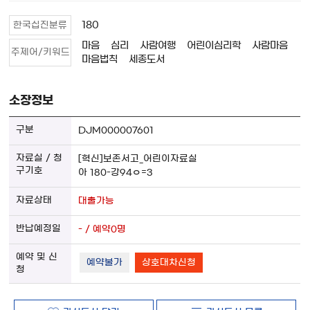
180
한국십진분류
마음
심리
사람여행
어린이심리학
사람마음
주제어/키워드
마음법칙
세종도서
소장정보
DJM000007601
[혁신]보존서고_어린이자료실
아 180-강94ㅇ=3
대출가능
- / 예약0명
예약불가
상호대차신청