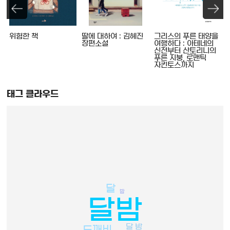
위험한 책
딸에 대하여 : 김혜진
그리스의 푸른 태양을
장편소설
여행하다 : 아테네의
신전부터 산토리니의
푸른 지붕, 로맨틱
자킨토스까지
태그 클라우드
달
밤
달밤
달 밤
도깨비