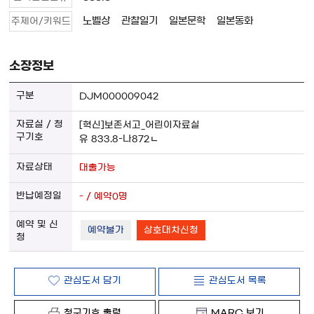
노벨상
관찰일기
일본문학
일본동화
주제어/키워드
소장정보
DJM000009042
[혁신]보존서고_어린이자료실
유 833.8-나872ㄴ
대출가능
- / 예약0명
예약불가
상호대차신청
관심도서 담기
관심도서 목록
청구기호 출력
MARC 보기