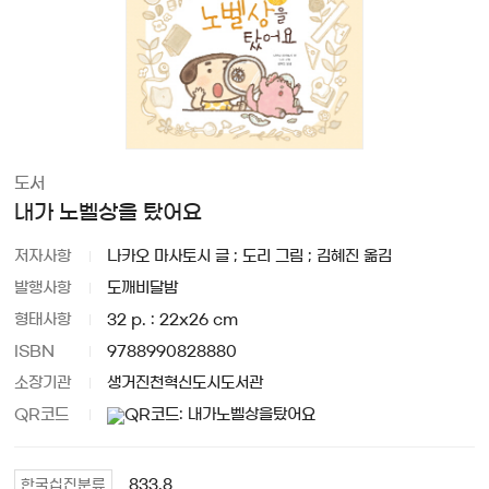
도서
내가 노벨상을 탔어요
저자사항
나카오 마사토시 글 ; 도리 그림 ; 김혜진 옮김
발행사항
도깨비달밤
형태사항
32 p. : 22x26 cm
ISBN
9788990828880
소장기관
생거진천혁신도시도서관
QR코드
833.8
한국십진분류