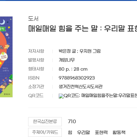
도서
매일매일 힘을 주는 말 : 우리말 
저자사항
박은정 글 ; 우지현 그림
발행사항
개암나무
형태사항
80 p. : 28 cm
ISBN
9788968302923
소장기관
생거진천혁신도시도서관
QR코드
710
한국십진분류
힘
우리말
표현력
활동책
주제어/키워드