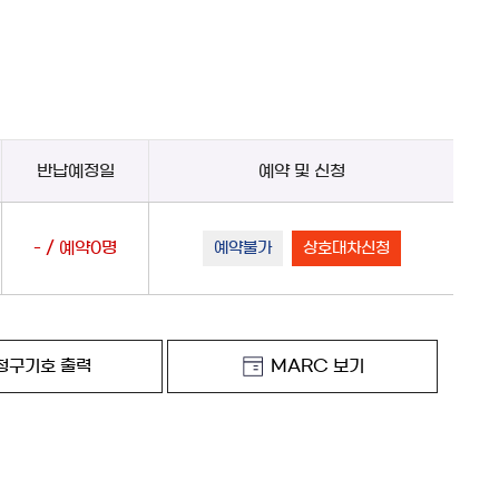
반납예정일
예약 및 신청
- / 예약0명
예약불가
상호대차신청
청구기호 출력
MARC 보기