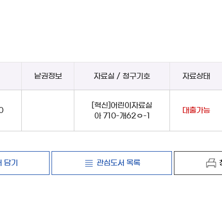
낱권정보
자료실 / 청구기호
자료상태
[혁신]어린이자료실
0
대출가능
아 710-개62ㅇ-1
 담기
관심도서 목록