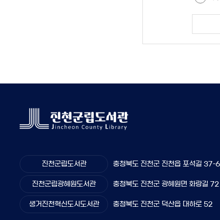
진천군립도서관
충청북도 진천군 진천읍 포석길 37-
진천군립광혜원도서관
충청북도 진천군 광혜원면 화랑길 72
생거진천혁신도시도서관
충청북도 진천군 덕산읍 대하로 52