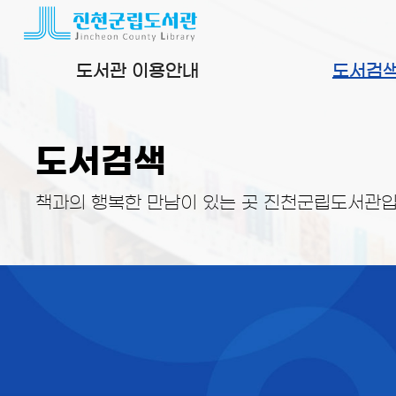
본문 바로가기
도서관 이용안내
도서검
도서검색
책과의 행복한 만남이 있는 곳 진천군립도서관입