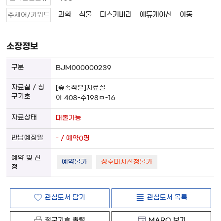
과학
식물
디스커버리
에듀케이션
아동
주제어/키워드
소장정보
BJM000000239
[숲속작은]자료실
아 408-주198ㅁ-16
대출가능
- / 예약0명
예약불가
상호대차신청불가
관심도서 담기
관심도서 목록
청구기호 출력
MARC 보기