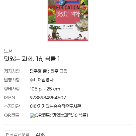
도서
맛있는 과학. 16, 식물 1
저자사항
민주영 글 ; 진주 그림
발행사항
주니어김영사
형태사항
105 p. : 25 cm
ISBN
9788934954507
소장기관
이야기가있는숲속작은도서관
QR코드
408
한국십진분류