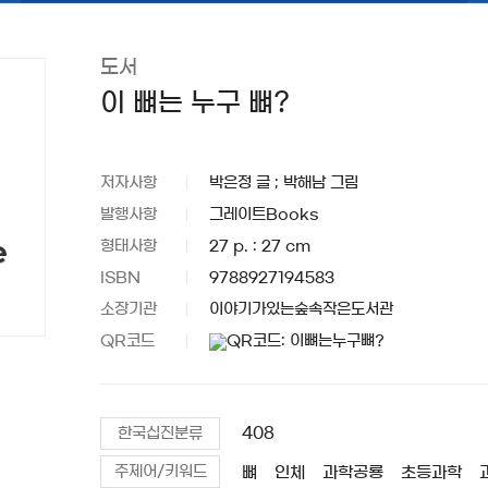
도서
이 뼈는 누구 뼈?
저자사항
박은정 글 ; 박해남 그림
발행사항
그레이트Books
형태사항
27 p. : 27 cm
ISBN
9788927194583
소장기관
이야기가있는숲속작은도서관
QR코드
408
한국십진분류
뼈
인체
과학공룡
초등과학
주제어/키워드