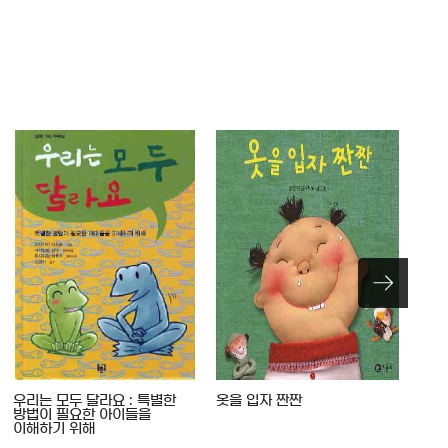
우리는 모두 달라요 : 특별한
옷을 입자 짠짠
빈곤
방법이 필요한 아이들을
탄생
이해하기 위해