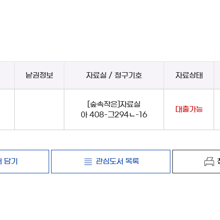
낱권정보
자료실 / 청구기호
자료상태
[숲속작은]자료실
대출가능
아 408-그294ㄴ-16
 담기
관심도서 목록