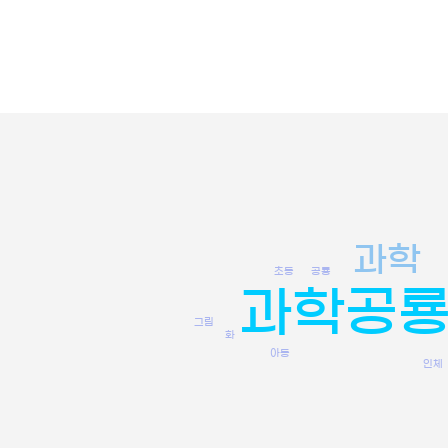
과학
초등
공룡
과학공
그림
화
아동
인체