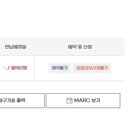
반납예정일
예약 및 신청
- / 예약0명
예약불가
상호대차신청불가
청구기호 출력
MARC 보기