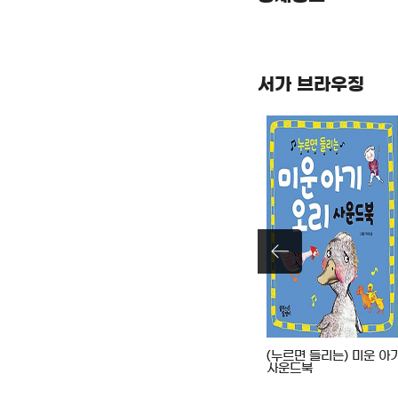
서가 브라우징
굴을 하지
플로라의 비밀
(누르면 들리는) 미운 아
사운드북