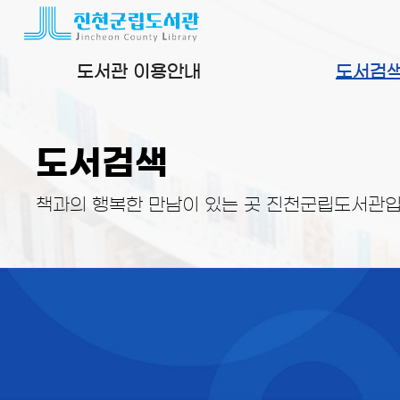
본문 바로가기
도서관 이용안내
도서검
도서검색
책과의 행복한 만남이 있는 곳 진천군립도서관입