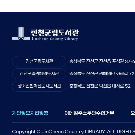
진천군립도서관
충청북도 진천군 진천읍 포석길 37-
진천군립광혜원도서관
충청북도 진천군 광혜원면 화랑길 72
생거진천혁신도시도서관
충청북도 진천군 덕산읍 대하로 52
개인정보처리방침
이메일주소무단수집거부
Copyright © JinCheon Country LIBRARY. ALL RIGHT