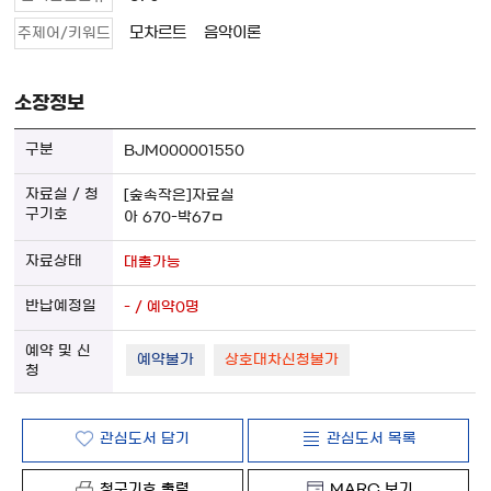
모차르트
음악이론
주제어/키워드
소장정보
BJM000001550
[숲속작은]자료실
아 670-박67ㅁ
대출가능
- / 예약0명
예약불가
상호대차신청불가
관심도서 담기
관심도서 목록
청구기호 출력
MARC 보기