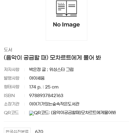
도서
(음악이 궁금할 때) 모차르트에게 물어 봐
저자사항
박은정 글 ; 위싱스타 그림
발행사항
아이세움
형태사항
174 p. : 25 cm
ISBN
9788937842163
소장기관
이야기가있는숲속작은도서관
QR코드
670
한국십진분류