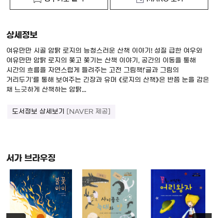
상세정보
여유만만 시골 암탉 로지의 능청스러운 산책 이야기! 성질 급한 여우와
여유만만 암탉 로지의 쫓고 쫓기는 산책 이야기, 공간의 이동을 통해
시간의 흐름을 자연스럽게 들려주는 고전 그림책!‘글과 그림의
거리두기’를 통해 보여주는 긴장과 유머 《로지의 산책》은 반쯤 눈을 감은
채 느긋하게 산책하는 암탉...
도서정보 상세보기
[NAVER 제공]
서가 브라우징