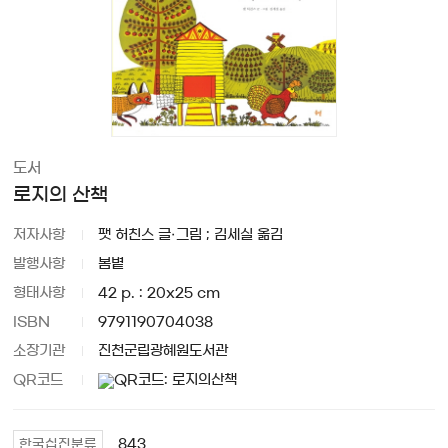
도서
로지의 산책
저자사항
팻 허친스 글·그림 ; 김세실 옮김
발행사항
봄볕
형태사항
42 p. : 20x25 cm
ISBN
9791190704038
소장기관
진천군립광혜원도서관
QR코드
843
한국십진분류