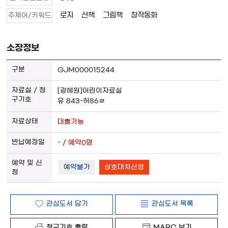
로지
산책
그림책
창작동화
주제어/키워드
소장정보
GJM000015244
[광혜원]어린이자료실
유 843-허86ㄹ
대출가능
- / 예약0명
예약불가
상호대차신청
관심도서 담기
관심도서 목록
청구기호 출력
MARC 보기