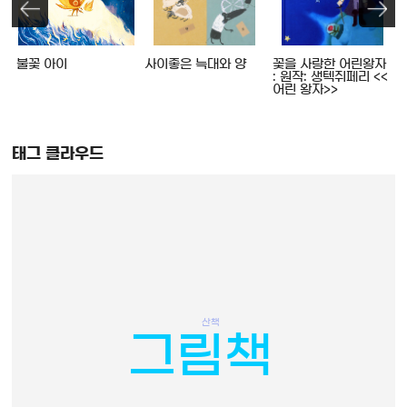
불꽃 아이
사이좋은 늑대와 양
꽃을 사랑한 어린왕자
: 원작: 생텍쥐페리 <<
어린 왕자>>
태그 클라우드
산책
그림책