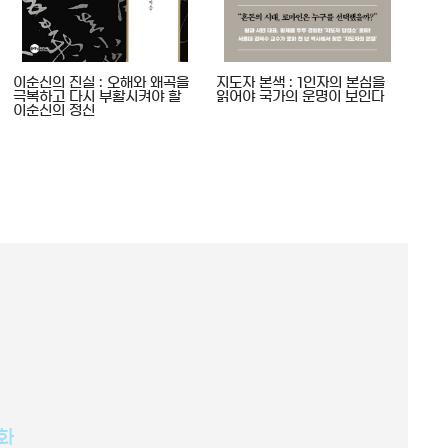
이순신의 진실 : 오해와 왜곡을
지도자 본색 : 1인자의 본심을
하늘
극복하고 다시 부활시켜야 할
읽어야 국가의 운명이 보인다
공군
이순신의 정신
일기
화