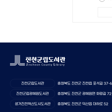
진천군립도서관
충청북도 진천군 진천읍 포석길 37-
진천군립광혜원도서관
충청북도 진천군 광혜원면 화랑길 72
생거진천혁신도시도서관
충청북도 진천군 덕산읍 대하로 52