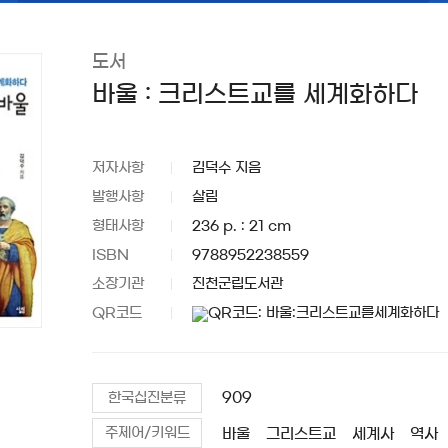
도서
바울 : 크리스트교를 세계화하다
저자사항
김덕수 지음
발행사항
살림
형태사항
236 p. : 21 cm
ISBN
9788952238559
소장기관
진천군립도서관
QR코드
909
한국십진분류
바울
그리스트교
세계사
역사
주제어/키워드