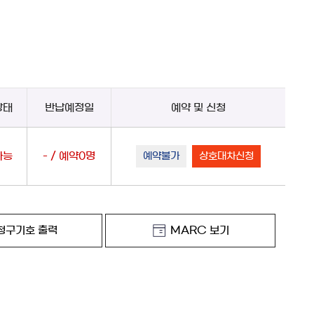
상태
반납예정일
예약 및 신청
가능
- / 예약0명
예약불가
상호대차신청
청구기호 출력
MARC 보기