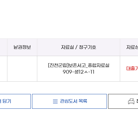
낱권정보
자료실 / 청구기호
자료
[진천군립]보존서고_종합자료실
대출
909-생12ㅅ-11
 담기
관심도서 목록