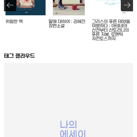
위험한 책
딸에 대하여 : 김혜진
그리스의 푸른 태양을
장편소설
여행하다 : 아테네의
신전부터 산토리니의
푸른 지붕, 로맨틱
자킨토스까지
태그 클라우드
나의
에세이