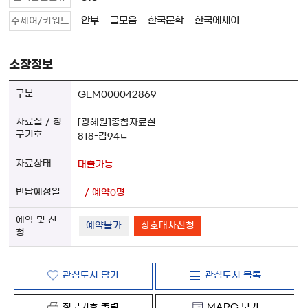
안부
글모음
한국문학
한국에세이
주제어/키워드
소장정보
GEM000042869
[광혜원]종합자료실
818-김94ㄴ
대출가능
- / 예약0명
예약불가
상호대차신청
관심도서 담기
관심도서 목록
청구기호 출력
MARC 보기