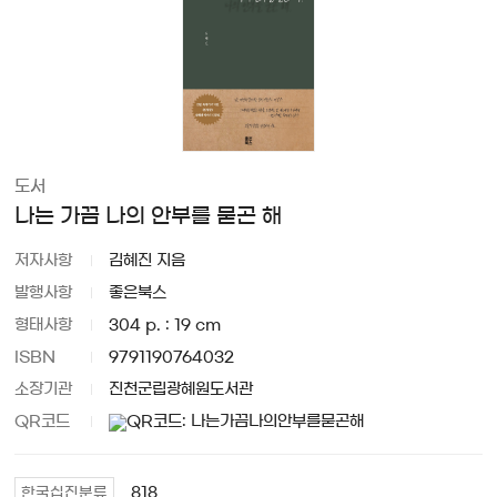
도서
나는 가끔 나의 안부를 묻곤 해
저자사항
김혜진 지음
발행사항
좋은북스
형태사항
304 p. : 19 cm
ISBN
9791190764032
소장기관
진천군립광혜원도서관
QR코드
818
한국십진분류