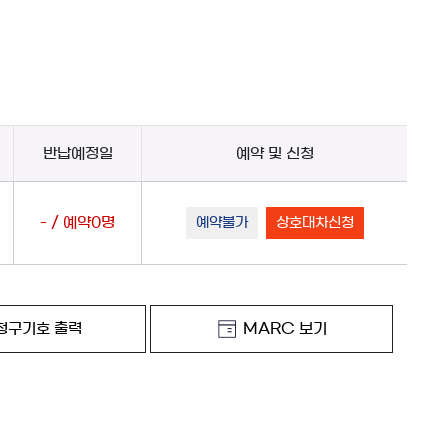
반납예정일
예약 및 신청
- / 예약0명
예약불가
상호대차신청
청구기호 출력
MARC 보기