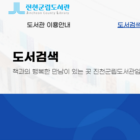
본문 바로가기
도서관 이용안내
도서검
도서검색
책과의 행복한 만남이 있는 곳 진천군립도서관입