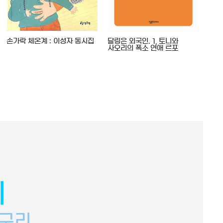
손가락 체온계 : 이성자 동시집
달링은 외국인. 1, 토니와
달링
사오리의 폭소 연애 르포
사오
리
구리