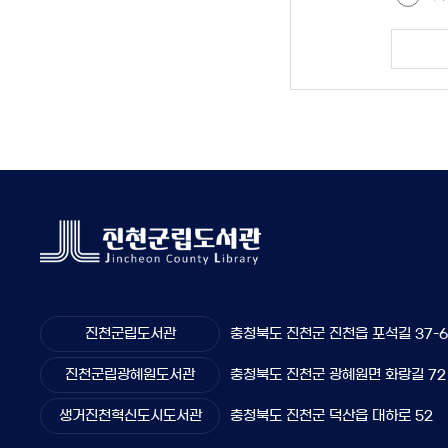
진천군립도서관
충청북도 진천군 진천읍 포석길 37-
진천군립광혜원도서관
충청북도 진천군 광혜원면 화랑길 72
생거진천혁신도시도서관
충청북도 진천군 덕산읍 대하로 52