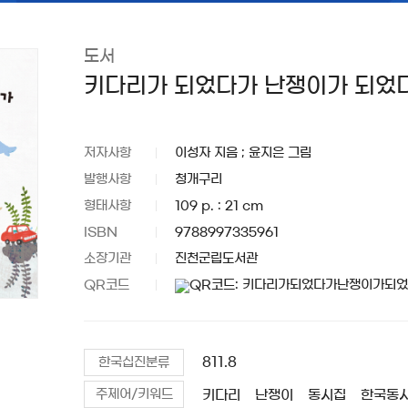
도서
키다리가 되었다가 난쟁이가 되었다
저자사항
이성자 지음 ; 윤지은 그림
발행사항
청개구리
형태사항
109 p. : 21 cm
ISBN
9788997335961
소장기관
진천군립도서관
QR코드
811.8
한국십진분류
키다리
난쟁이
동시집
한국동
주제어/키워드