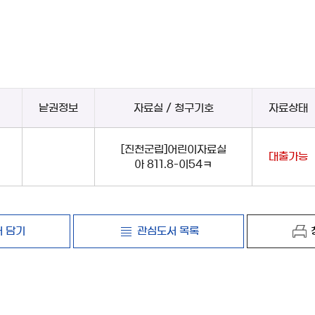
낱권정보
자료실 / 청구기호
자료상태
[진천군립]어린이자료실
대출가능
아 811.8-이54ㅋ
 담기
관심도서 목록