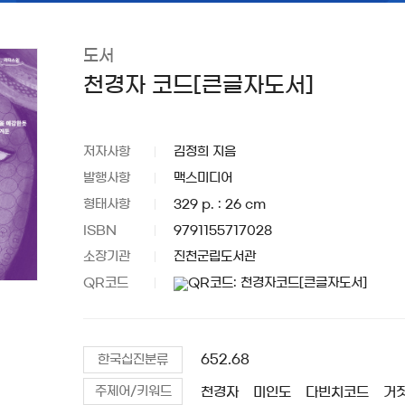
도서
천경자 코드[큰글자도서]
저자사항
김정희 지음
발행사항
맥스미디어
형태사항
329 p. : 26 cm
ISBN
9791155717028
소장기관
진천군립도서관
QR코드
652.68
한국십진분류
천경자
미인도
다빈치코드
거
주제어/키워드