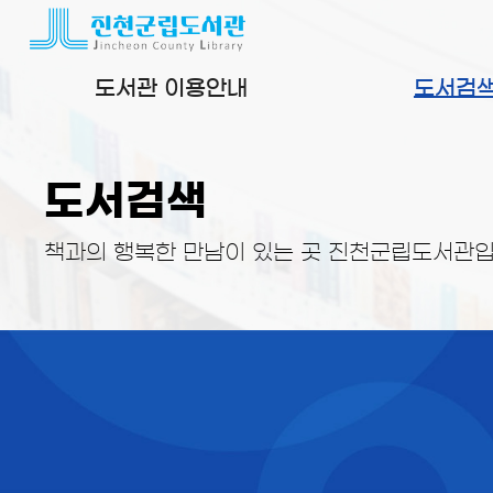
본문 바로가기
도서관 이용안내
도서검
도서검색
책과의 행복한 만남이 있는 곳 진천군립도서관입