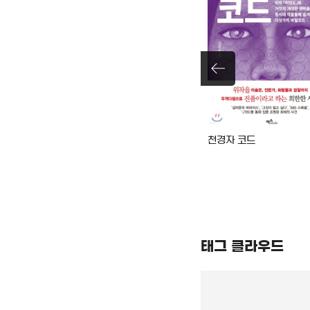
는)
(의사가 체험으로 말하는)
천경자 코드
요료법[큰글자도서]
태그 클라우드