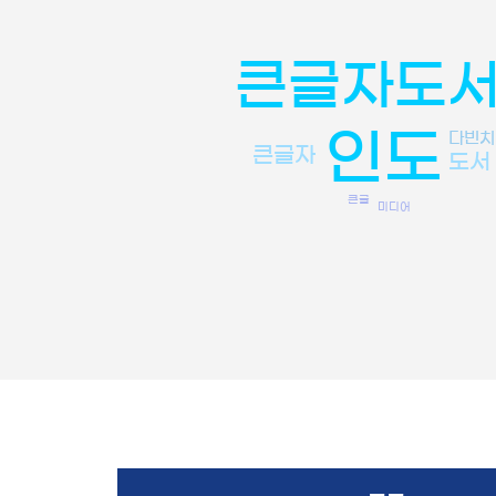
큰글자도
인도
다빈치
큰글자
도서
큰글
미디어