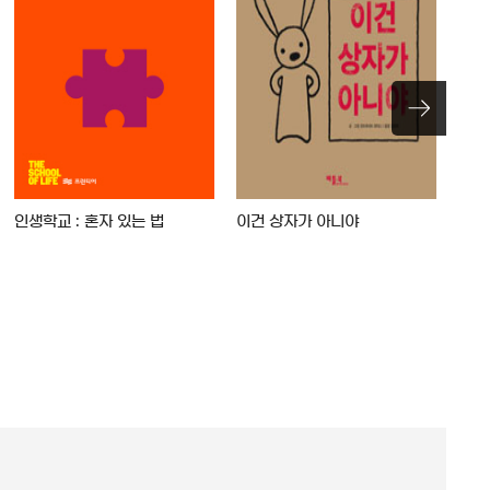
인생학교 : 혼자 있는 법
이건 상자가 아니야
외톨