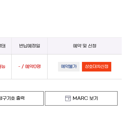
상태
반납예정일
예약 및 신청
가능
- / 예약0명
예약불가
상호대차신청
청구기호 출력
MARC 보기