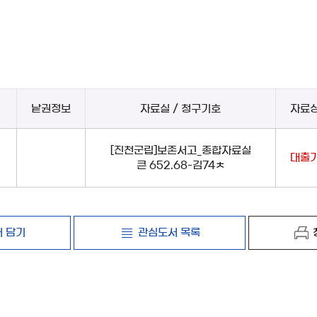
낱권정보
자료실 / 청구기호
자료
[진천군립]보존서고_종합자료실
대출
큰 652.68-김74ㅊ
 담기
관심도서 목록