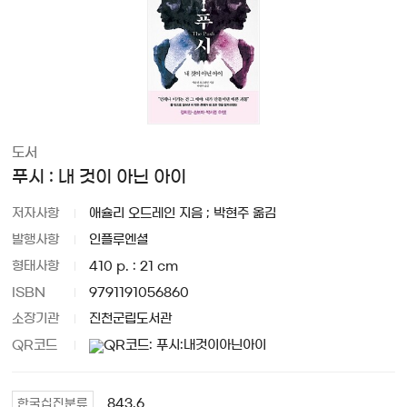
도서
푸시 : 내 것이 아닌 아이
저자사항
애슐리 오드레인 지음 ; 박현주 옮김
발행사항
인플루엔셜
형태사항
410 p. : 21 cm
ISBN
9791191056860
소장기관
진천군립도서관
QR코드
843.6
한국십진분류