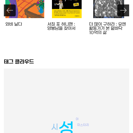
와비 날다
서칭 포 허니맨 :
더 많이 구하라 : 유엔
양봉남을 찾아서
활동가가 본 밑바닥
10억의 삶
태그 클라우드
아
성
미스터리
시