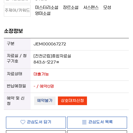
미스터리소설
장르소설
서스펜스
모성
주제어/키워드
영미소설
소장정보
JEM000067272
[진천군립]종합자료실
843.6-오27ㅍ
대출가능
- / 예약0명
예약불가
상호대차신청
관심도서 담기
관심도서 목록