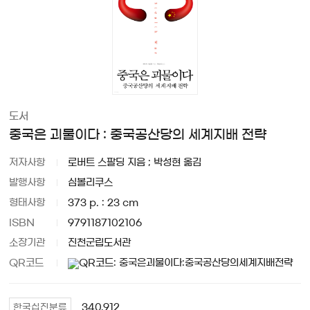
도서
중국은 괴물이다 : 중국공산당의 세계지배 전략
저자사항
로버트 스팔딩 지음 ; 박성현 옮김
발행사항
심볼리쿠스
형태사항
373 p. : 23 cm
ISBN
9791187102106
소장기관
진천군립도서관
QR코드
340.912
한국십진분류