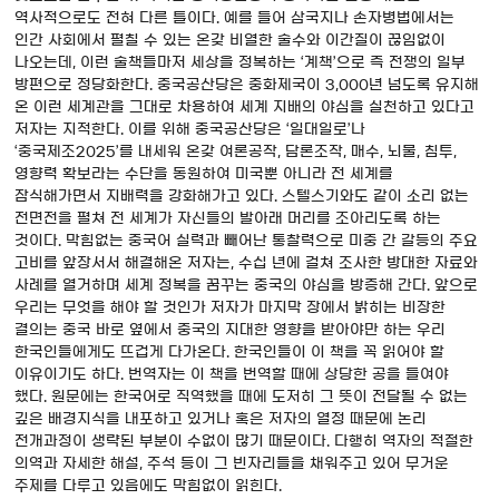
역사적으로도 전혀 다른 틀이다. 예를 들어 삼국지나 손자병법에서는
인간 사회에서 펼칠 수 있는 온갖 비열한 술수와 이간질이 끊임없이
나오는데, 이런 술책들마저 세상을 정복하는 ‘계책’으로 즉 전쟁의 일부
방편으로 정당화한다. 중국공산당은 중화제국이 3,000년 넘도록 유지해
온 이런 세계관을 그대로 차용하여 세계 지배의 야심을 실천하고 있다고
저자는 지적한다. 이를 위해 중국공산당은 ‘일대일로’나
‘중국제조2025’를 내세워 온갖 여론공작, 담론조작, 매수, 뇌물, 침투,
영향력 확보라는 수단을 동원하여 미국뿐 아니라 전 세계를
잠식해가면서 지배력을 강화해가고 있다. 스텔스기와도 같이 소리 없는
전면전을 펼쳐 전 세계가 자신들의 발아래 머리를 조아리도록 하는
것이다. 막힘없는 중국어 실력과 빼어난 통찰력으로 미중 간 갈등의 주요
고비를 앞장서서 해결해온 저자는, 수십 년에 걸쳐 조사한 방대한 자료와
사례를 열거하며 세계 정복을 꿈꾸는 중국의 야심을 방증해 간다. 앞으로
우리는 무엇을 해야 할 것인가 저자가 마지막 장에서 밝히는 비장한
결의는 중국 바로 옆에서 중국의 지대한 영향을 받아야만 하는 우리
한국인들에게도 뜨겁게 다가온다. 한국인들이 이 책을 꼭 읽어야 할
이유이기도 하다. 번역자는 이 책을 번역할 때에 상당한 공을 들여야
했다. 원문에는 한국어로 직역했을 때에 도저히 그 뜻이 전달될 수 없는
깊은 배경지식을 내포하고 있거나 혹은 저자의 열정 때문에 논리
전개과정이 생략된 부분이 수없이 많기 때문이다. 다행히 역자의 적절한
의역과 자세한 해설, 주석 등이 그 빈자리들을 채워주고 있어 무거운
주제를 다루고 있음에도 막힘없이 읽힌다.