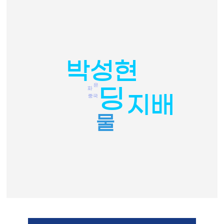
박성현
은
딩
화
지배
중국
물