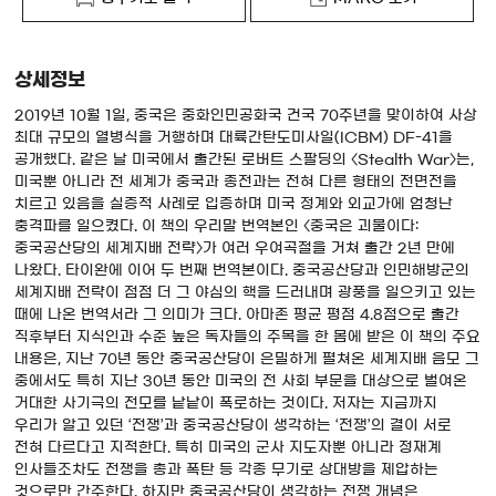
상세정보
2019년 10월 1일, 중국은 중화인민공화국 건국 70주년을 맞이하여 사상
최대 규모의 열병식을 거행하며 대륙간탄도미사일(ICBM) DF-41을
공개했다. 같은 날 미국에서 출간된 로버트 스팔딩의 〈Stealth War〉는,
미국뿐 아니라 전 세계가 중국과 종전과는 전혀 다른 형태의 전면전을
치르고 있음을 실증적 사례로 입증하며 미국 정계와 외교가에 엄청난
충격파를 일으켰다. 이 책의 우리말 번역본인 〈중국은 괴물이다:
중국공산당의 세계지배 전략〉가 여러 우여곡절을 거쳐 출간 2년 만에
나왔다. 타이완에 이어 두 번째 번역본이다. 중국공산당과 인민해방군의
세계지배 전략이 점점 더 그 야심의 핵을 드러내며 광풍을 일으키고 있는
때에 나온 번역서라 그 의미가 크다. 아마존 평균 평점 4.8점으로 출간
직후부터 지식인과 수준 높은 독자들의 주목을 한 몸에 받은 이 책의 주요
내용은, 지난 70년 동안 중국공산당이 은밀하게 펼쳐온 세계지배 음모 그
중에서도 특히 지난 30년 동안 미국의 전 사회 부문을 대상으로 벌여온
거대한 사기극의 전모를 낱낱이 폭로하는 것이다. 저자는 지금까지
우리가 알고 있던 ‘전쟁’과 중국공산당이 생각하는 ‘전쟁’의 결이 서로
전혀 다르다고 지적한다. 특히 미국의 군사 지도자뿐 아니라 정재계
인사들조차도 전쟁을 총과 폭탄 등 각종 무기로 상대방을 제압하는
것으로만 간주한다. 하지만 중국공산당이 생각하는 전쟁 개념은