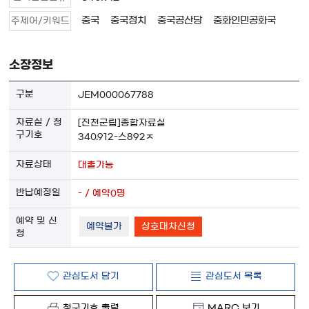
중국
중국정치
중국공산당
중화인민공화국
주제어/키워드
소장정보
JEM000067788
[진천군립]종합자료실
340.912-스892ㅈ
대출가능
- / 예약0명
예약불가
상호대차신청
관심도서 담기
관심도서 목록
청구기호 출력
MARC 보기