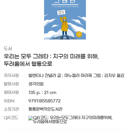
도서
우리는 모두 그레타 : 지구의 미래를 위해,
두려움에서 행동으로
저자사항
발렌티나 잔넬라 글 ; 마누엘라 마라찌 그림 ; 김지우 옮김
발행사항
생각의힘
형태사항
135 p. : 21 cm
ISBN
9791185585772
소장기관
통통문백작은도서관
QR코드