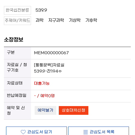
539.9
한국십진분류
과학
지구과학
기상학
기후학
주제어/키워드
소장정보
MEM000000067
[통통문백]자료실
539.9-잔194ㅇ
대출가능
- / 예약0명
예약불가
상호대차신청
관심도서 담기
관심도서 목록