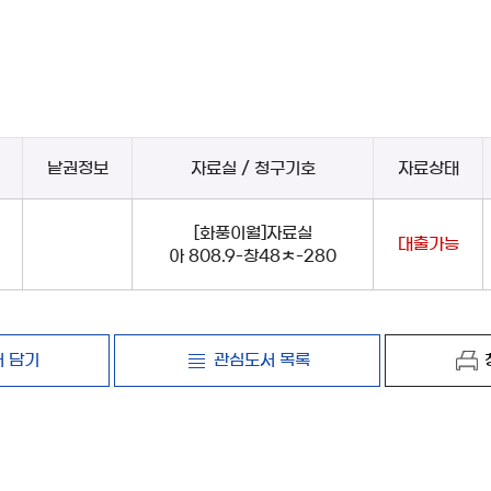
낱권정보
자료실 / 청구기호
자료상태
[화풍이월]자료실
대출가능
아 808.9-창48ㅊ-280
 담기
관심도서 목록