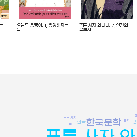
려는
오늘도 용맹이. 1, 용맹해지는
푸른 사자 와니니. 7, 인간의
날
길에서
푸른 사자
한국문학
문학
한국
그림
푸른 사자 