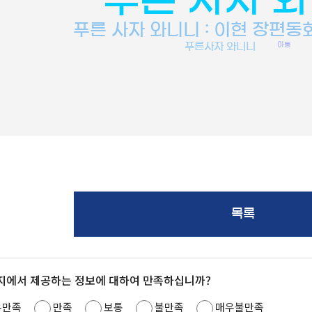
푸른 사자 와니니 : 이현 장편동
아동
푸른사자 와니니
목록
지에서 제공하는 정보에 대하여 만족하십니까?
우만족
만족
보통
불만족
매우불만족