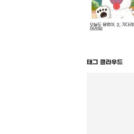
한)코딩 교육
(똑똑한 아이를 둔) 부모들의
오늘도 용맹이. 2, 기다
8가지 습관
어려워!
태그 클라우드