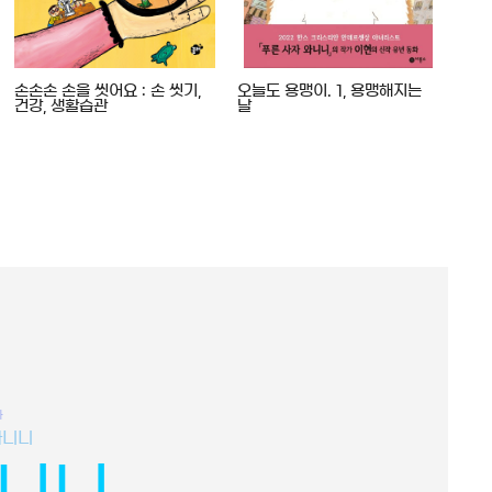
손손손 손을 씻어요 : 손 씻기,
오늘도 용맹이. 1, 용맹해지는
굿모
건강, 생활습관
날
화
와니니
와니니