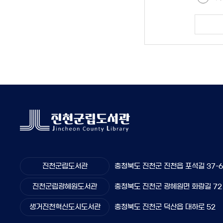
진천군립도서관
충청북도 진천군 진천읍 포석길 37-
진천군립광혜원도서관
충청북도 진천군 광혜원면 화랑길 72
생거진천혁신도시도서관
충청북도 진천군 덕산읍 대하로 52