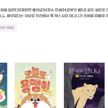
초원을 달린다!《짜장면 불어요!》《장수 만세!》《로봇의 별》과 같은 새로운
니』. 쓸모없다는 이유로 무리에서 쫓겨난 사자 와니니가 초원을 떠돌며 겪
VER 제공]