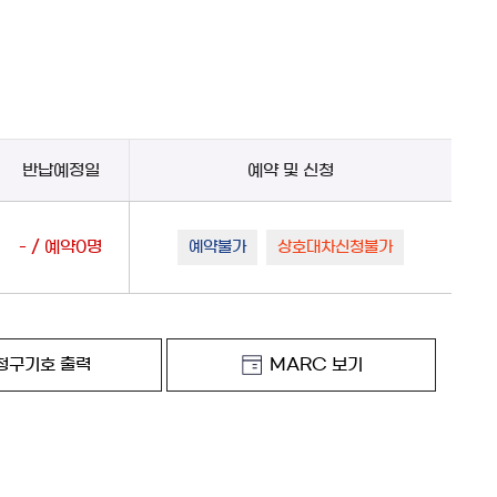
반납예정일
예약 및 신청
- / 예약0명
예약불가
상호대차신청불가
청구기호 출력
MARC 보기