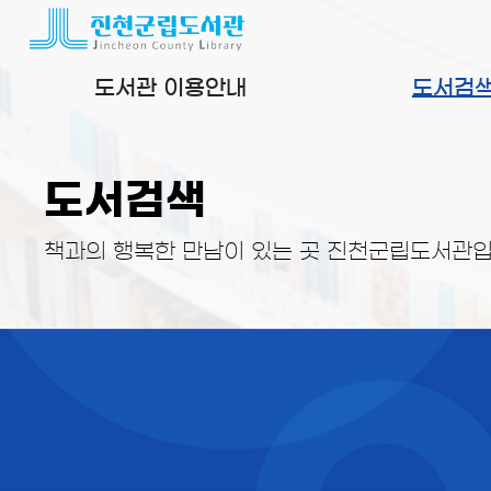
본문 바로가기
도서관 이용안내
도서검
도서검색
책과의 행복한 만남이 있는 곳 진천군립도서관입