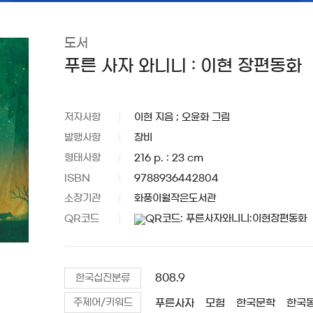
도서
푸른 사자 와니니 : 이현 장편동화
저자사항
이현 지음 ; 오윤화 그림
발행사항
창비
형태사항
216 p. : 23 cm
ISBN
9788936442804
소장기관
화풍이월작은도서관
QR코드
808.9
한국십진분류
푸른사자
모험
한국문학
한국
주제어/키워드