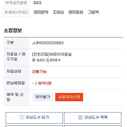
843
한국십진분류
영미문학
조바심
영미동화
그림책
주제어/키워드
소장정보
JJM000025882
[진천군립]어린이자료실
유 843-도898ㅊ
대출가능
- / 예약0명
예약불가
상호대차신청
관심도서 담기
관심도서 목록