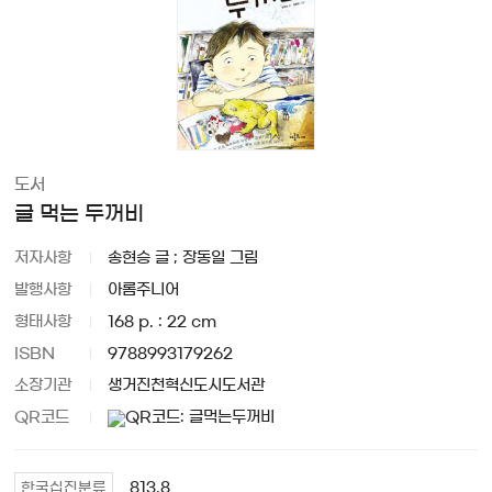
도서
글 먹는 두꺼비
저자사항
송현승 글 ; 장동일 그림
발행사항
아롬주니어
형태사항
168 p. : 22 cm
ISBN
9788993179262
소장기관
생거진천혁신도시도서관
QR코드
813.8
한국십진분류