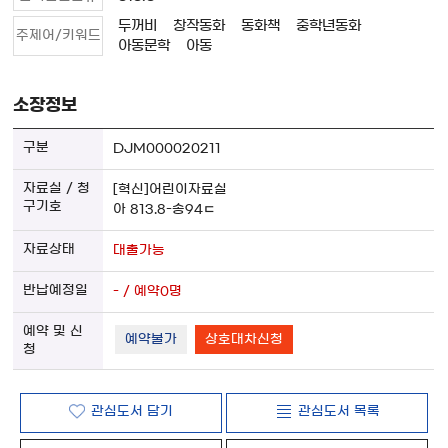
두꺼비
창작동화
동화책
중학년동화
주제어/키워드
아동문학
아동
소장정보
DJM000020211
[혁신]어린이자료실
아 813.8-송94ㄷ
대출가능
- / 예약0명
예약불가
상호대차신청
관심도서 담기
관심도서 목록