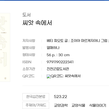
도서
씨앗 속에서
저자사항
베티 피오토 글 ; 조이아 마르케지아니 그림 
발행사항
열매하나
형태사항
56 p. : 30 cm
ISBN
9791190222341
소장기관
진천군립도서관
QR코드
523.22
한국십진분류
교양과학
교양식물
식물이야기
주제어/키워드