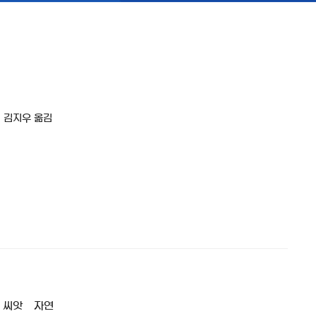
; 김지우 옮김
씨앗
자연