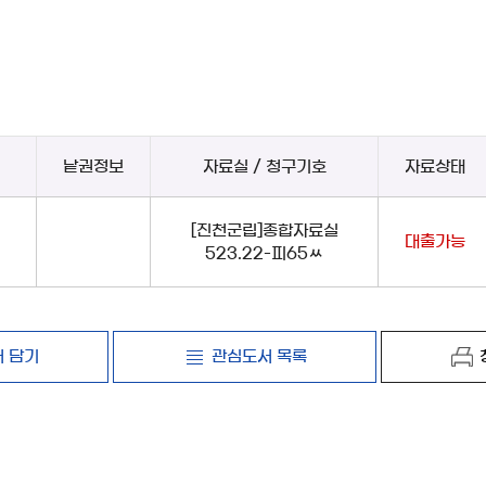
낱권정보
자료실 / 청구기호
자료상태
[진천군립]종합자료실
대출가능
523.22-피65ㅆ
 담기
관심도서 목록