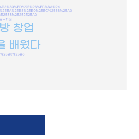
%B6%80%ED%95%98%EB%8A%94
%25EA%25B8%25B0%25EC%2588%25A0
252588%25252525A0
중보건학
방 창업
을 배웠다
A%25B8%25B0