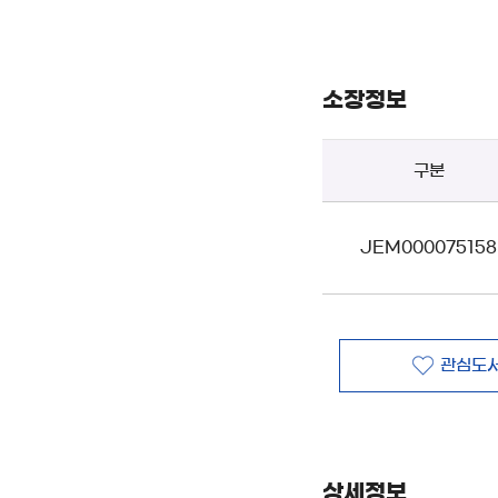
소장정보
구분
JEM000075158
관심도서
상세정보