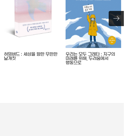
허밍버드 : 세상을 향한 무한한
우리는 모두 그레타 : 지구의
성가
날개짓
미래를 위해, 두려움에서
행동으로