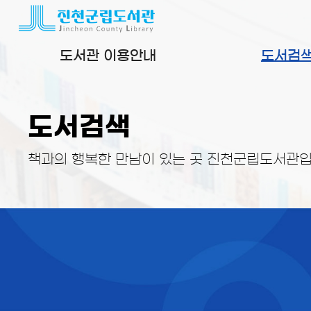
본문 바로가기
도서관 이용안내
도서검
도서검색
책과의 행복한 만남이 있는 곳 진천군립도서관입