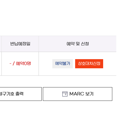
반납예정일
예약 및 신청
- / 예약0명
예약불가
상호대차신청
청구기호 출력
MARC 보기