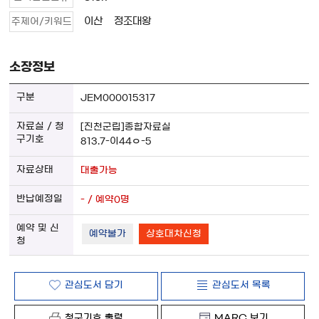
이산
정조대왕
주제어/키워드
소장정보
JEM000015317
[진천군립]종합자료실
813.7-이44ㅇ-5
대출가능
- / 예약0명
예약불가
상호대차신청
관심도서 담기
관심도서 목록
청구기호 출력
MARC 보기