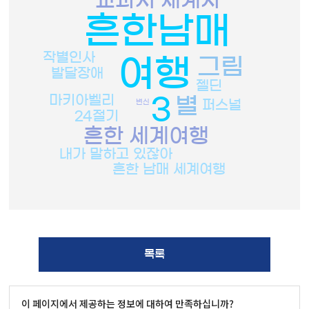
흔한남매
작별인사
여행
그림
발달장애
젤딘
마키아벨리
별
3
퍼스널
변신
24절기
흔한 세계여행
내가 말하고 있잖아
흔한 남매 세계여행
목록
이 페이지에서 제공하는 정보에 대하여 만족하십니까?