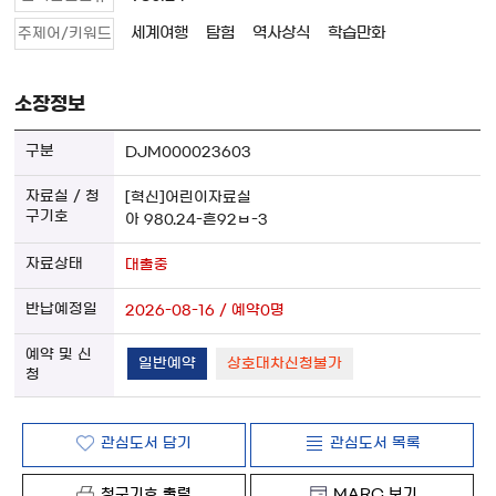
세계여행
탐험
역사상식
학습만화
주제어/키워드
소장정보
DJM000023603
[혁신]어린이자료실
아 980.24-흔92ㅂ-3
대출중
2026-08-16 / 예약0명
일반예약
상호대차신청불가
관심도서 담기
관심도서 목록
청구기호 출력
MARC 보기