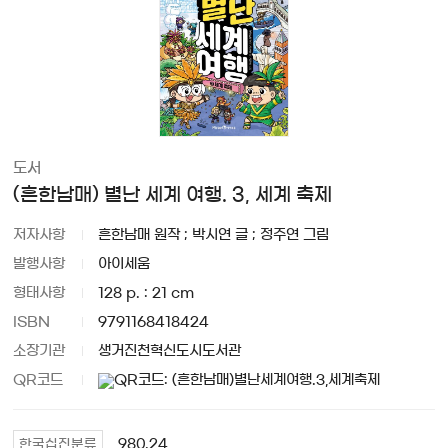
도서
(흔한남매) 별난 세계 여행. 3, 세계 축제
저자사항
흔한남매 원작 ; 박시연 글 ; 정주연 그림
발행사항
아이세움
형태사항
128 p. : 21 cm
ISBN
9791168418424
소장기관
생거진천혁신도시도서관
QR코드
980.24
한국십진분류