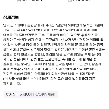
상세정보
인기 크리에이터 흔한남매 새 시리즈! ‘한눈’에 ‘재미’있게 읽히는 어린이
교양 입문서 〈흔한남매 별난 세계 여행〉 흔한남매와 함께 세계 테마
여행을 떠나자! 한가로운 오후, 으뜸이와 에이미 앞으로 수상한 선물
상자가 도착했다! 상자 안에는 고고학자 P박사가 보낸 편지와 의미를 알
수 없는 사진 세 장이 들어 있었고, P박사가 차원의 문 열쇠를 찾아 중국
하얼빈에서 열리는 빙설제에 찾아갈 것임을 사진으로 알아낸 흔한남매는
삼촌과 함께 빙설제로 향한다. 화려한 얼음 조각과 맛있는 축제 음식이
가득한 빙설제에서 한껏 들뜬 흔한남매는 축제를 신나게 즐기던 중
실수로 어느 중국인 아주머니의 얼음 조각을 부숴 버리고 만다. 삼촌과
함께 손재주를 발휘해 얼음 조각을 멋지게 복원한 흔한남매는 이를
계기로 수상한 중국인 아주머니와 위험천만한 밤을 보내게 되는데…….
P박사를 찾아 떠난 흔한남매에게 과연 무슨 일이 벌어졌을지 지금
확인해 보자.
도서정보 상세보기
[NAVER 제공]