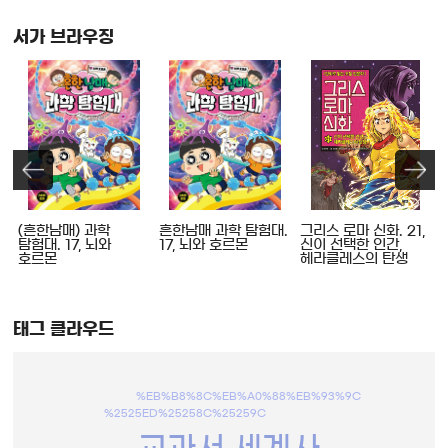
서가 브라우징
(흔한남매) 과학
흔한남매 과학 탐험대.
그리스 로마 신화. 21,
탐험대. 17, 뇌와
17, 뇌와 호르몬
신이 선택한 인간,
호르몬
헤라클레스의 탄생
태그 클라우드
%EB%B8%8C%EB%A0%88%EB%93%9C
%2525ED%25258C%25259C
교과서 세계사