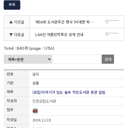
목록
진******
▲ 이전글
제56회 도서관주간 행사 [비대면 독서골든벨] 참여자 모집
진******
▼ 다음글
LAN선 여름방학특강 공개 안내
Total :
840
개 (page :
1
/56)
검색
공지
공통
(공립)이야기가 있는 숲속 작은도서관 휴관 알림
진천군립도서관
2024.12.18