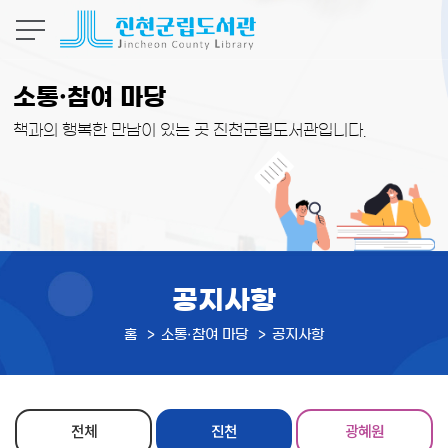
본문 바로가기
소통·참여 마당
책과의 행복한 만남이 있는 곳 진천군립도서관입니다.
공지사항
홈
소통·참여 마당
공지사항
전체
진천
광혜원